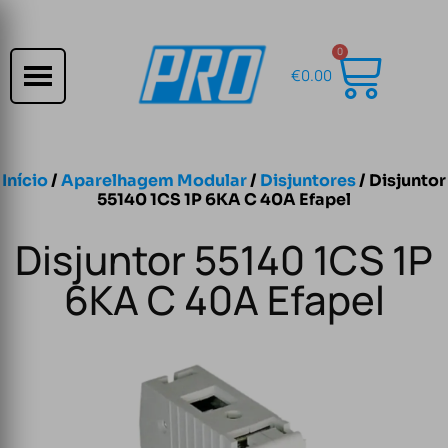
0
€
0.00
Início
/
Aparelhagem Modular
/
Disjuntores
/ Disjuntor
55140 1CS 1P 6KA C 40A Efapel
Disjuntor 55140 1CS 1P
6KA C 40A Efapel