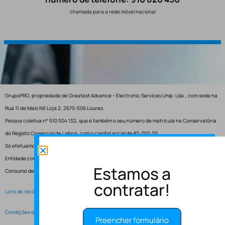
chamada para a rede móvel nacional
GrupoPRO, propriedade de Greatest Advance – Electronic Services Unip. Lda., com sede na
Rua 11 de Maio N6 Loja 2, 2670-506 Loures.
Pessoa coletiva n° 510 504 132, que é também o seu número de matrícula na Conservatória
do Registo Comercial de Lisboa, com o capital social de €5.000,00.
Só efetuamos entregas em Portugal.
Entidade competente para resolução de conflitos – Centro de Arbitragem de Conflitos de
Estamos a
Consumo de Lisboa.
contratar!
Livro de reclamações electrónico
Condições de Serviço
Preencher formulário