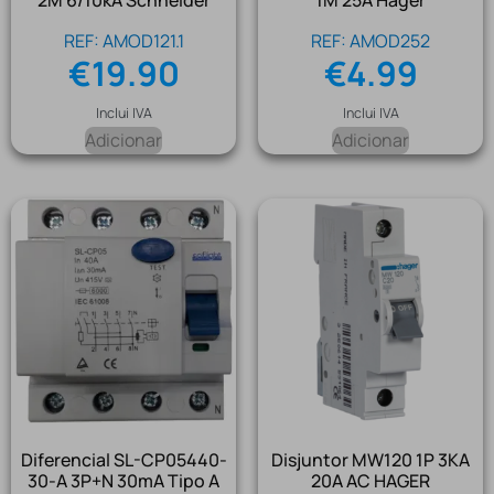
2M 6/10kA Schneider
1M 25A Hager
REF: AMOD121.1
REF: AMOD252
€
19.90
€
4.99
Inclui IVA
Inclui IVA
Adicionar
Adicionar
Diferencial SL-CP05440-
Disjuntor MW120 1P 3KA
30-A 3P+N 30mA Tipo A
20A AC HAGER