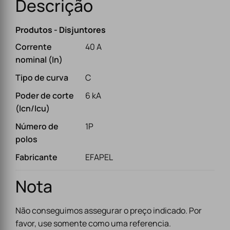
Descrição
Produtos - Disjuntores
Corrente
40 A
nominal (In)
Tipo de curva
C
Poder de corte
6 kA
(Icn/Icu)
Número de
1P
polos
Fabricante
EFAPEL
Nota
Não conseguimos assegurar o preço indicado. Por
favor, use somente como uma referencia.