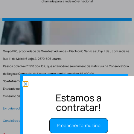
chamada para a rede móvel nacional
GrupoPRO, propriedade de Greatest Advance – Electronic Services Unip. Lda., com sede na
Rua 11 de Maio N6 Loja 2, 2670-506 Loures.
Pessoa coletiva n° 510 504 132, que é também o seu número de matrícula na Conservatória
do Registo Comercial de Lisboa, com o capital social de €5.000,00.
Só efetuamos entregas em Portugal.
Entidade competente para resolução de conflitos – Centro de Arbitragem de Conflitos de
Estamos a
Consumo de Lisboa.
contratar!
Livro de reclamações electrónico
Condições de Serviço
Preencher formulário