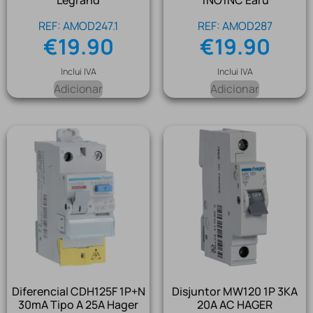
Legrand
1NO1NC Earu
REF: AMOD247.1
REF: AMOD287
€
19.90
€
19.90
Inclui IVA
Inclui IVA
Adicionar
Adicionar
Diferencial CDH125F 1P+N
Disjuntor MW120 1P 3KA
30mA Tipo A 25A Hager
20A AC HAGER