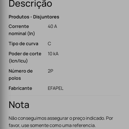
Descrição
Produtos - Disjuntores
Corrente
40 A
nominal (In)
Tipo de curva
C
Poder de corte
10 kA
(Icn/Icu)
Número de
2P
polos
Fabricante
EFAPEL
Nota
Não conseguimos assegurar o preço indicado. Por
favor, use somente como uma referencia.