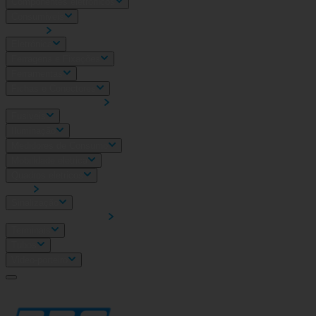
Componentes eletrónicos
Consumiveis
Diversos
Eletrónica
Ferragens e Fixações
Ferramentas
Fichas e Conectores
Fonte de Alimentação
Fusiveis
Iluminação
Medidores de Consumo
Mobilidade eletrica
Quadros eletricos
SADI
Sinalização
Sistema Wieland Podis
Terminais
Tubos
Video-porteiro