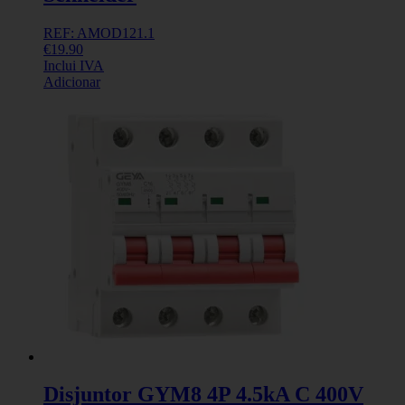
REF: AMOD121.1
€
19.90
Inclui IVA
Adicionar
Disjuntor GYM8 4P 4.5kA C 400V