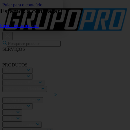
Pular para o conteúdo
Estamos a contratar!
Preencher formulário
SERVIÇOS
Eletricidade Geral
Fotovoltaicos
Video Porteiro
Mobilidade
elétrica
Sobre nós
PRODUTOS
Abraçadeiras
Aparelhagem
Aparelhagem Efapel
Aparelhagem Modular
Automatismos e Smarthome
Bornes e Ligadores
Cabos e Fios
Caixas
Calhas
Caminho de cabos