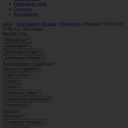
Eletricidade Geral
Contactos
Recrutamento
Início
/
Aparelhagem Modular
/
Disjuntores
/ Disjuntor 55150 1CS
1P 6KA C 50A Efapel
PRODUTOS
Abraçadeiras
Aparelhagem
Aparelhagem Efapel
Aparelhagem Modular
Automatismos e Smarthome
Bornes e Ligadores
Cabos e Fios
Caixas
Calhas
Caminho de cabos
Componentes eletrónicos
Consumiveis
Diversos
Eletrónica
Ferragens e Fixações