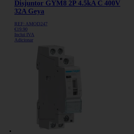
Disjuntor GYM8 2P 4.5kA C 400V
32A Geya
REF: AMOD247
€
19.90
Inclui IVA
Adicionar