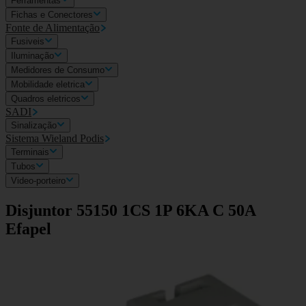
Ferramentas
Fichas e Conectores
Fonte de Alimentação
Fusiveis
Iluminação
Medidores de Consumo
Mobilidade eletrica
Quadros eletricos
SADI
Sinalização
Sistema Wieland Podis
Terminais
Tubos
Video-porteiro
Disjuntor 55150 1CS 1P 6KA C 50A
Efapel