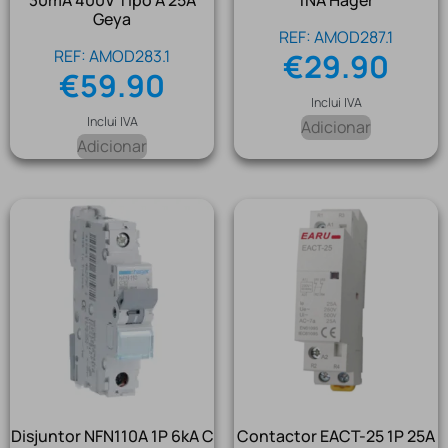
30mA 400V Tipo A 25A
1NA Hager
Geya
REF: AMOD287.1
REF: AMOD283.1
€
29.90
€
59.90
Inclui IVA
Inclui IVA
Adicionar
Adicionar
Disjuntor NFN110A 1P 6kA C
Contactor EACT-25 1P 25A