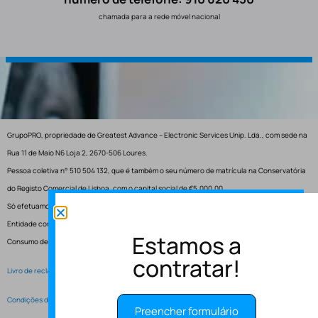
chamada para a rede móvel nacional
GrupoPRO, propriedade de Greatest Advance – Electronic Services Unip. Lda., com sede na
Rua 11 de Maio N6 Loja 2, 2670-506 Loures.
Pessoa coletiva n° 510 504 132, que é também o seu número de matrícula na Conservatória
do Registo Comercial de Lisboa, com o capital social de €5.000,00.
Só efetuamos entregas em Portugal.
Entidade competente para resolução de conflitos – Centro de Arbitragem de Conflitos de
Estamos a
Consumo de Lisboa.
contratar!
Livro de reclamações electrónico
Condições de Serviço
Preencher formulário