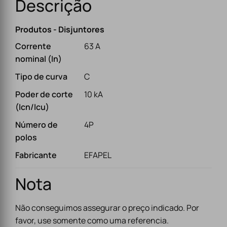
Descrição
Produtos - Disjuntores
Corrente
63 A
nominal (In)
Tipo de curva
C
Poder de corte
10 kA
(Icn/Icu)
Número de
4P
polos
Fabricante
EFAPEL
Nota
Não conseguimos assegurar o preço indicado. Por
favor, use somente como uma referencia.