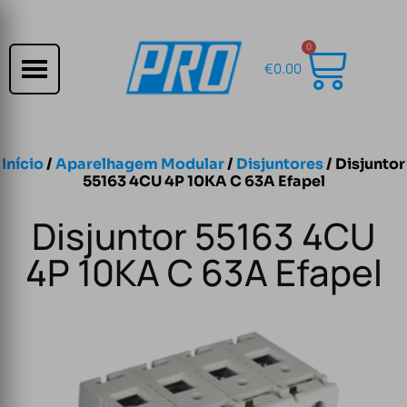
0
€
0.00
Início
/
Aparelhagem Modular
/
Disjuntores
/ Disjuntor
55163 4CU 4P 10KA C 63A Efapel
Disjuntor 55163 4CU
4P 10KA C 63A Efapel