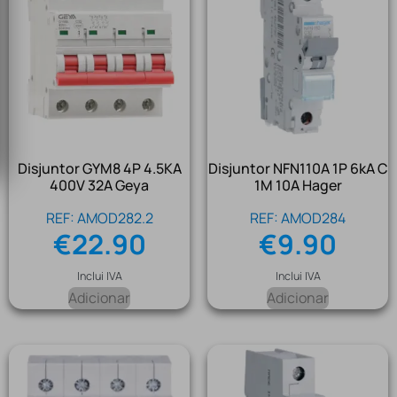
Disjuntor GYM8 4P 4.5KA
Disjuntor NFN110A 1P 6kA C
400V 32A Geya
1M 10A Hager
REF: AMOD282.2
REF: AMOD284
€
22.90
€
9.90
Inclui IVA
Inclui IVA
Adicionar
Adicionar