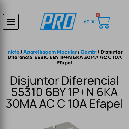
0
€
0.00
Início
/
Aparelhagem Modular
/
Combi
/ Disjuntor
Diferencial 55310 6BY 1P+N 6KA 30MA AC C 10A
Efapel
Disjuntor Diferencial
55310 6BY 1P+N 6KA
30MA AC C 10A Efapel