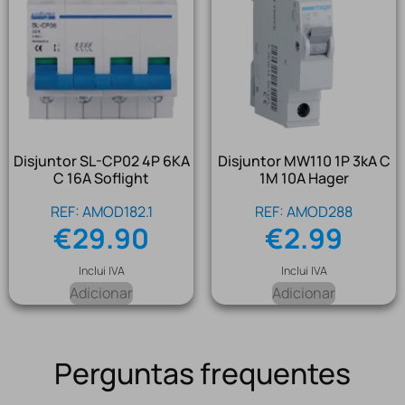
Disjuntor SL-CP02 4P 6KA
Disjuntor MW110 1P 3kA C
C 16A Soflight
1M 10A Hager
REF: AMOD182.1
REF: AMOD288
€
29.90
€
2.99
Inclui IVA
Inclui IVA
Adicionar
Adicionar
Perguntas frequentes