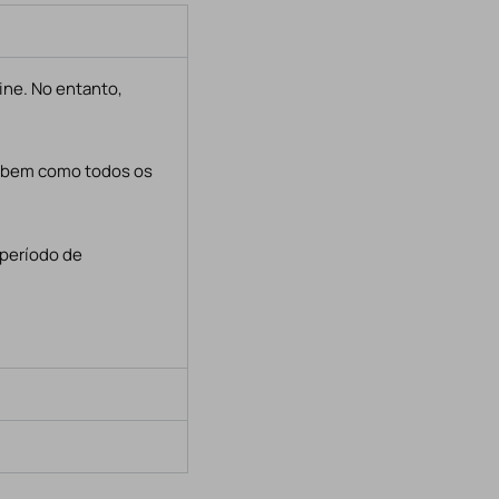
ine. No entanto,
, bem como todos os
 período de