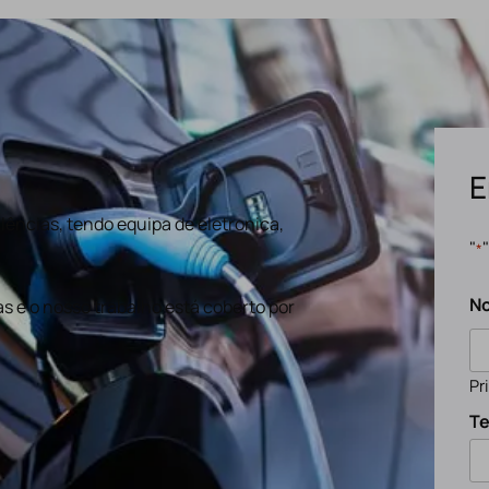
E
ências, tendo equipa de eletronica,
"
*
N
s e o nosso trabalho está coberto por
Pr
Te