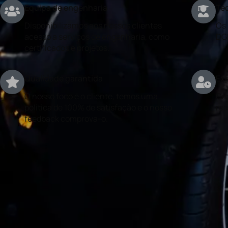
Equipa de engenharia
Téc
Disponibilizamos aos nossos clientes
Os 
acesso a serviços de engenharia, como
DG
certificados e projetos.
Qualidade garantida
Exp
O nosso foco é o cliente, temos uma
Con
politica de 100% de satisfação e o nosso
rea
feedback comprova-o.