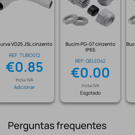
urva VD25 JSL cinzento
Bucim PG-07 cinzento
Buc
IP65
REF: TUBO012
€
0.85
REF: QELE042
€
0.00
Inclui IVA
Inclui IVA
Adicionar
Esgotado
Perguntas frequentes