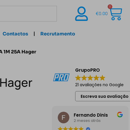
0
€
0.00
Contactos
Recrutamento
KA 1M 25A Hager
GrupoPRO
 Hager
21 avaliações no Google
Escreva sua avaliação
Fernando Dinis
2 meses atrás