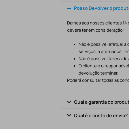
Posso Devolver o produ
Damos aos nossos clientes 14 d
deverá ter em consideração:
Não é possível efetuar a
serviços já efetuados, in
Não é possível fazer a d
O cliente é o responsáve
devolução terminar.
Poderá consultar todas as cond
Qual a garantia do produ
Qual é o custo de envio?