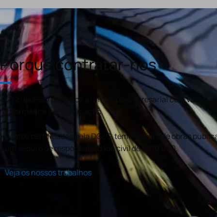
Porquê contratar-nos
O GrupoPRO pertence a um grupo empresarial com várias val
informática e programação.
Somos certificados pela DGEG, temos alvará de obras publica
um seguro de responsabilidade civil de €100.000.
Veja os nossos trabalhos