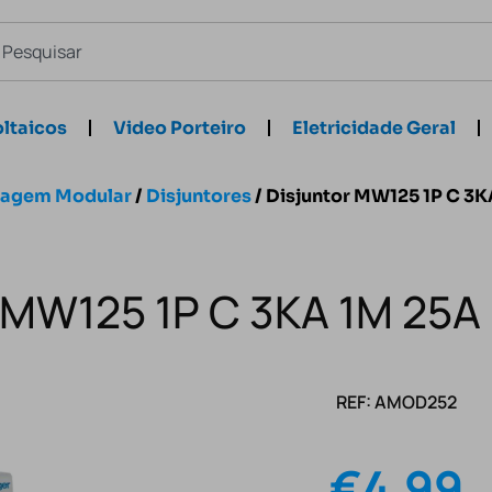
ltaicos
Video Porteiro
Eletricidade Geral
hagem Modular
/
Disjuntores
/ Disjuntor MW125 1P C 3
r MW125 1P C 3KA 1M 25A
REF: AMOD252
€
4.99