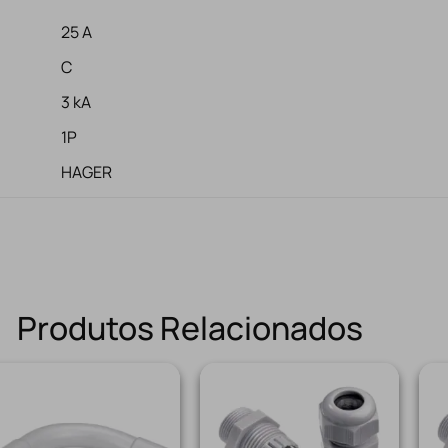
25 A
C
3 kA
1P
HAGER
Produtos Relacionados