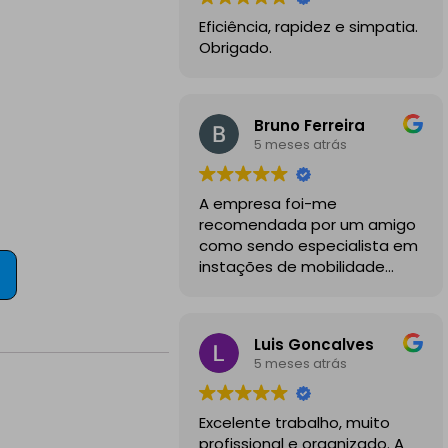
Eficiência, rapidez e simpatia.
Obrigado.
Bruno Ferreira
5 meses atrás
A empresa foi-me
recomendada por um amigo
como sendo especialista em
instações de mobilidade
elétrica e desde o inicio
foram sempre bastante
profissionais, comunicativos e
Luis Goncalves
disponiveis para todas as
5 meses atrás
minhas dúvidas.
A instalação de tomada
Excelente trabalho, muito
reforçada em garagem
profissional e organizado. A