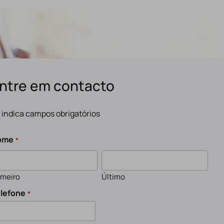
ntre em contacto
" indica campos obrigatórios
ome
*
imeiro
Último
lefone
*