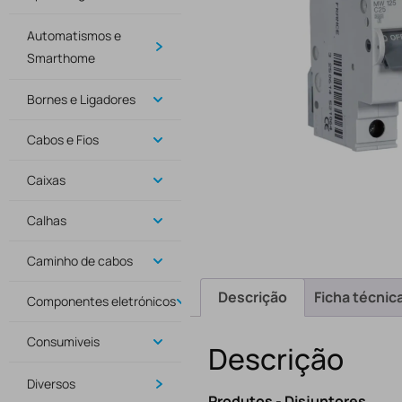
Automatismos e
Smarthome
Bornes e Ligadores
Cabos e Fios
Caixas
Calhas
Caminho de cabos
Descrição
Ficha técnic
Componentes eletrónicos
Consumiveis
Descrição
Diversos
Produtos - Disjuntores