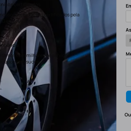
nicos certificados
Em
nossos técnicos são certificados pela
EG e a ANACOM
A
eriência
M
tamos com milhares de serviços
lizados com sucesso.
Ou