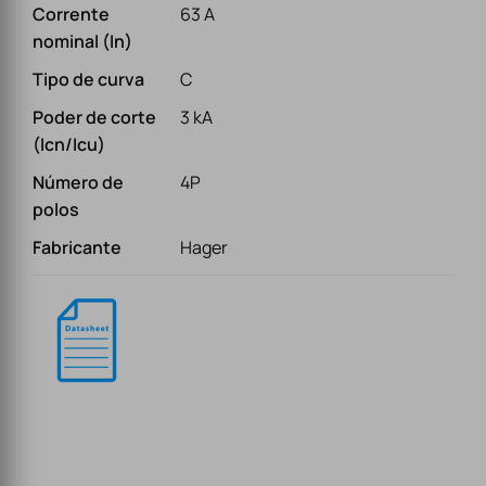
Corrente
63 A
nominal (In)
Tipo de curva
C
Poder de corte
3 kA
(Icn/Icu)
Número de
4P
polos
Fabricante
Hager