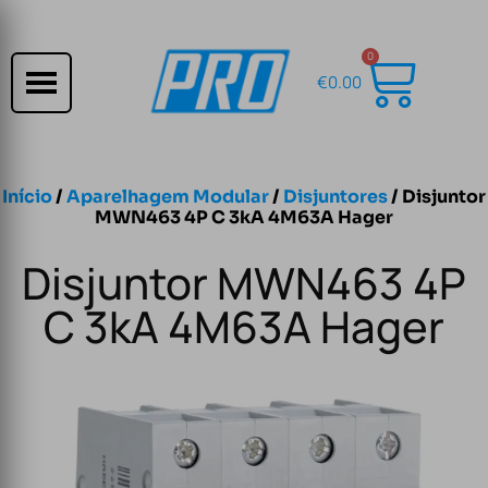
0
€
0.00
Início
/
Aparelhagem Modular
/
Disjuntores
/ Disjuntor
MWN463 4P C 3kA 4M63A Hager
Disjuntor MWN463 4P
C 3kA 4M63A Hager