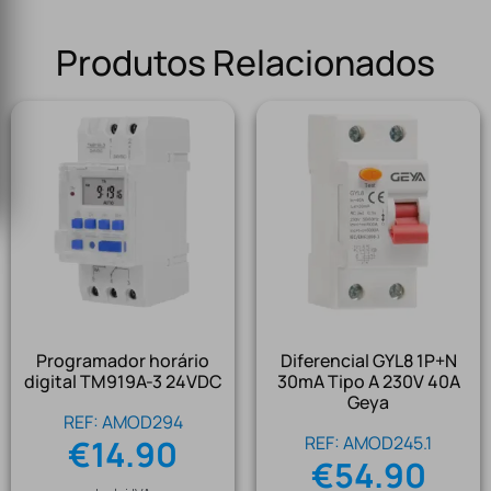
Produtos Relacionados
Programador horário
Diferencial GYL8 1P+N
digital TM919A-3 24VDC
30mA Tipo A 230V 40A
Geya
REF: AMOD294
REF: AMOD245.1
€
14.90
€
54.90