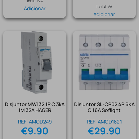
Inclui IVA
Inclui IVA
Adicionar
Adicionar
Disjuntor MW132 1P C 3kA
Disjuntor SL-CP02 4P 6KA
1M 32A HAGER
C 16A Soflight
REF: AMOD249
REF: AMOD182.1
€
9.90
€
29.90