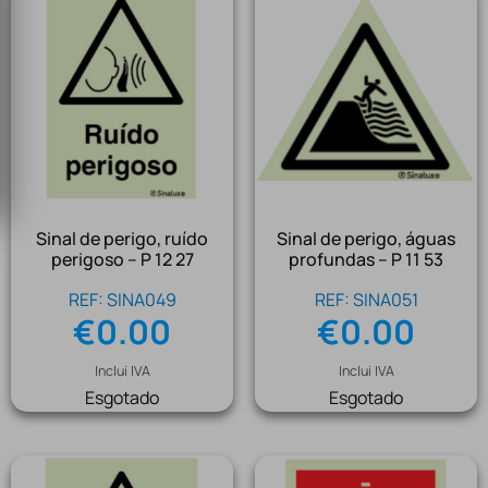
Sinal de perigo, ruído
Sinal de perigo, águas
perigoso – P 12 27
profundas – P 11 53
REF: SINA049
REF: SINA051
€
0.00
€
0.00
Inclui IVA
Inclui IVA
Esgotado
Esgotado