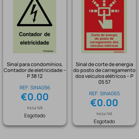
Sinal para condomínios,
Sinal de corte de energia
Contador de eletricidade –
do posto de carregamento
P 38 12
dos veículos elétricos – P
05 57
REF: SINA056
REF: SINA065
€
0.00
€
0.00
Inclui IVA
Inclui IVA
Esgotado
Esgotado