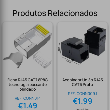
Produtos Relacionados
Ficha RJ45 CAT7 8P8C
Acoplador União RJ45
tecnologia passante
CAT6 Preto
blindado
REF: CONN009.1
REF: CONN014
€
1.99
€
1.49
Inclui IVA