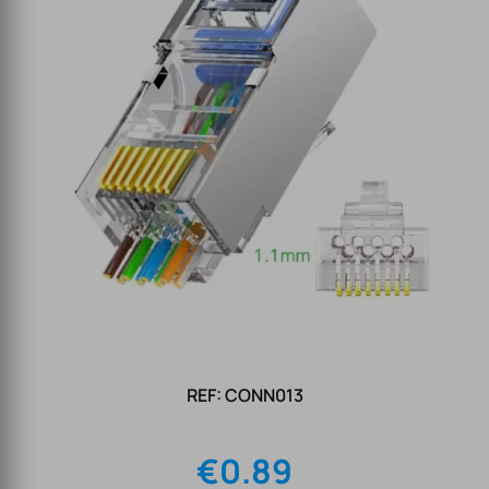
REF: CONN013
€
0.89