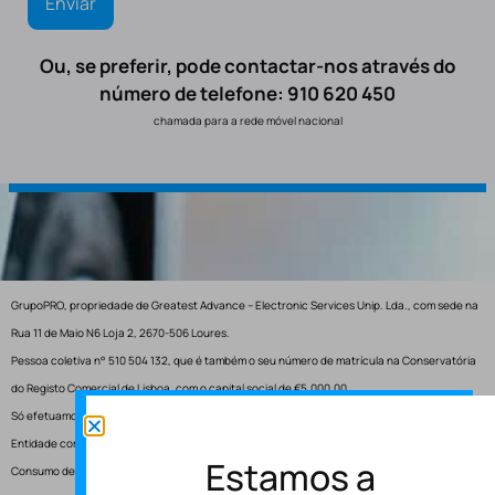
Ou, se preferir, pode contactar-nos através do
número de telefone: 910 620 450
chamada para a rede móvel nacional
GrupoPRO, propriedade de Greatest Advance – Electronic Services Unip. Lda., com sede na
Rua 11 de Maio N6 Loja 2, 2670-506 Loures.
Pessoa coletiva n° 510 504 132, que é também o seu número de matrícula na Conservatória
do Registo Comercial de Lisboa, com o capital social de €5.000,00.
Só efetuamos entregas em Portugal.
Entidade competente para resolução de conflitos – Centro de Arbitragem de Conflitos de
Estamos a
Consumo de Lisboa.