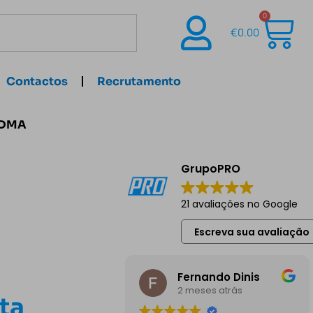
0
€
0.00
Contactos
Recrutamento
A DMA
GrupoPRO
A
21 avaliações no Google
Escreva sua avaliação
Fernando Dinis
2 meses atrás
ta