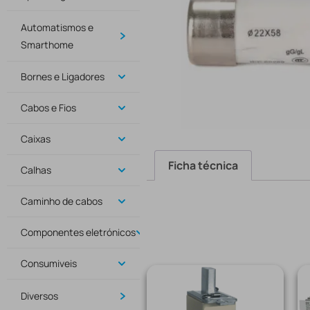
Automatismos e
Smarthome
Bornes e Ligadores
Cabos e Fios
Caixas
Ficha técnica
Calhas
Caminho de cabos
Componentes eletrónicos
Consumiveis
Diversos