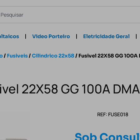
ltaicos
Video Porteiro
Eletricidade Geral
io
/
Fusiveis
/
Cilindrico 22x58
/ Fusivel 22X58 GG 100
ivel 22X58 GG 100A DM
REF: FUSE018
Sob Consul