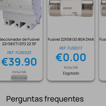
Seccionador de Fusível
Fusivel 22X58 GG 80A DMA
Fus
22×58 ETI EFD 22 3P
REF: FUSE017
REF: FUSE023
€
0.00
€
39.90
Inclui IVA
Inclui IVA
Esgotado
Adicionar
Perguntas frequentes