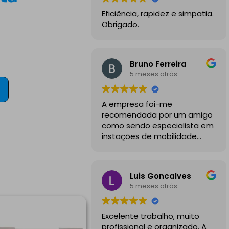
Eficiência, rapidez e simpatia.
Obrigado.
Bruno Ferreira
5 meses atrás
A empresa foi-me
recomendada por um amigo
como sendo especialista em
instações de mobilidade
elétrica e desde o inicio
foram sempre bastante
profissionais, comunicativos e
Luis Goncalves
disponiveis para todas as
5 meses atrás
minhas dúvidas.
A instalação de tomada
Excelente trabalho, muito
reforçada em garagem
profissional e organizado. A