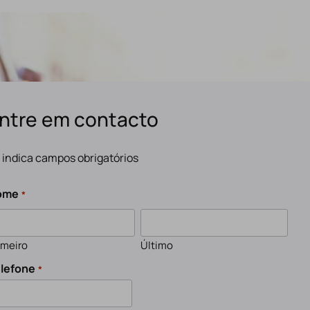
ntre em contacto
" indica campos obrigatórios
ome
*
imeiro
Último
lefone
*