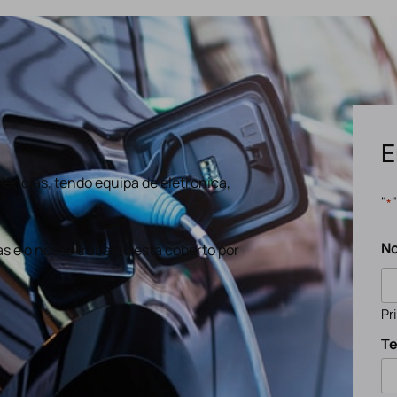
E
ências, tendo equipa de eletronica,
"
*
N
s e o nosso trabalho está coberto por
Pr
Te