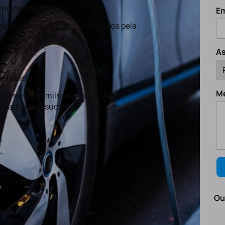
nicos certificados
Em
nossos técnicos são certificados pela
EG e a ANACOM
A
eriência
M
tamos com milhares de serviços
lizados com sucesso.
Ou