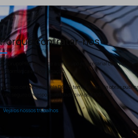
Porquê contratar-nos
O GrupoPRO pertence a um grupo empresarial com várias val
informática e programação.
Somos certificados pela DGEG, temos alvará de obras publica
um seguro de responsabilidade civil de €100.000.
Veja os nossos trabalhos