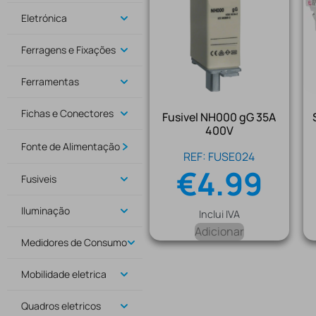
Eletrónica
Ferragens e Fixações
Ferramentas
Fichas e Conectores
Fusivel NH000 gG 35A
400V
Fonte de Alimentação
REF: FUSE024
€
4.99
Fusiveis
Iluminação
Inclui IVA
Adicionar
Medidores de Consumo
Mobilidade eletrica
Quadros eletricos