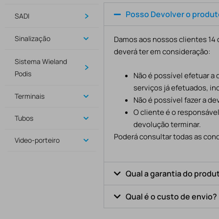
Posso Devolver o produ
SADI
Sinalização
Damos aos nossos clientes 14 d
deverá ter em consideração:
Sistema Wieland
Podis
Não é possível efetuar a
serviços já efetuados, in
Terminais
Não é possível fazer a d
O cliente é o responsáve
Tubos
devolução terminar.
Poderá consultar todas as cond
Video-porteiro
Qual a garantia do produ
Qual é o custo de envio?