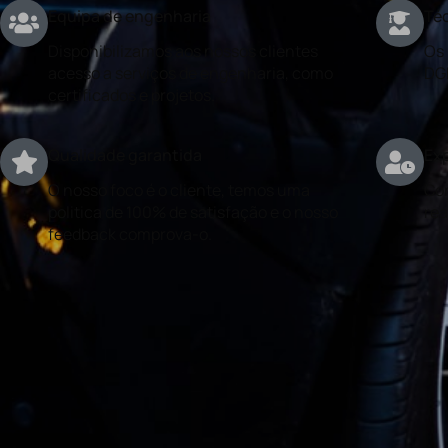
Equipa de engenharia
Téc
Disponibilizamos aos nossos clientes
Os 
acesso a serviços de engenharia, como
DG
certificados e projetos.
Qualidade garantida
Exp
O nosso foco é o cliente, temos uma
Con
politica de 100% de satisfação e o nosso
rea
feedback comprova-o.