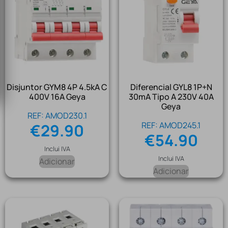
Disjuntor GYM8 4P 4.5kA C
Diferencial GYL8 1P+N
400V 16A Geya
30mA Tipo A 230V 40A
Geya
REF: AMOD230.1
REF: AMOD245.1
€
29.90
€
54.90
Inclui IVA
Inclui IVA
Adicionar
Adicionar