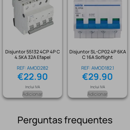
Disjuntor 55132 4CP 4P C
Disjuntor SL-CP02 4P 6KA
4.5KA 32A Efapel
C 16A Soflight
REF: AMOD282
REF: AMOD182.1
€
22.90
€
29.90
Inclui IVA
Inclui IVA
Adicionar
Adicionar
Perguntas frequentes