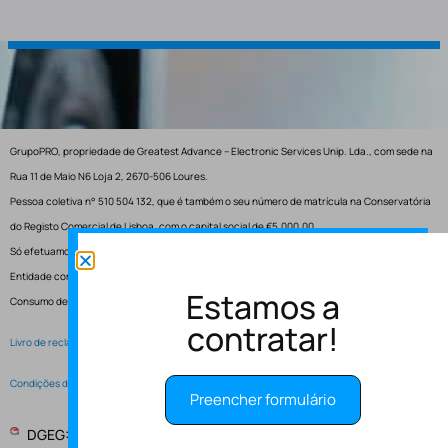
GrupoPRO, propriedade de Greatest Advance – Electronic Services Unip. Lda., com sede na
Rua 11 de Maio N6 Loja 2, 2670-506 Loures.
Pessoa coletiva n° 510 504 132, que é também o seu número de matrícula na Conservatória
do Registo Comercial de Lisboa, com o capital social de €5.000,00.
Só efetuamos entregas em Portugal.
Entidade competente para resolução de conflitos – Centro de Arbitragem de Conflitos de
Estamos a
Consumo de Lisboa.
contratar!
Livro de reclamações electrónico
Condições de Serviço
Preencher formulário
DGEG: Entidade Instaladora EI-2997