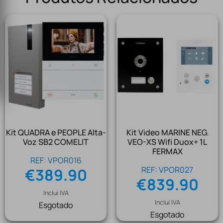
Kit QUADRA e PEOPLE Alta-
Kit Video MARINE NEG.
Voz SB2 COMELIT
VEO-XS Wifi Duox+ 1L
FERMAX
REF: VPOR016
REF: VPOR027
€
389.90
€
839.90
Inclui IVA
Inclui IVA
Esgotado
Esgotado