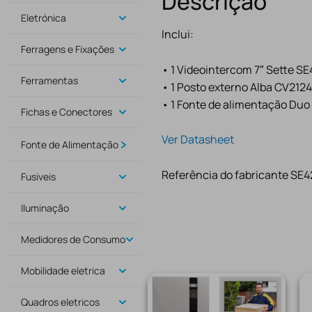
Descrição
Eletrónica
Inclui:
Ferragens e Fixações
• 1 Videointercom 7″ Sette S
Ferramentas
• 1 Posto externo Alba CV212
• 1 Fonte de alimentação Du
Fichas e Conectores
Ver Datasheet
Fonte de Alimentação
Referência do fabricante S
Fusiveis
Iluminação
Medidores de Consumo
Mobilidade eletrica
Quadros eletricos