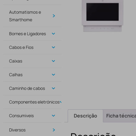
Automatismos e
Smarthome
Bornes e Ligadores
Cabos e Fios
Caixas
Calhas
Caminho de cabos
Componentes eletrónicos
Descrição
Ficha técnic
Consumiveis
Diversos