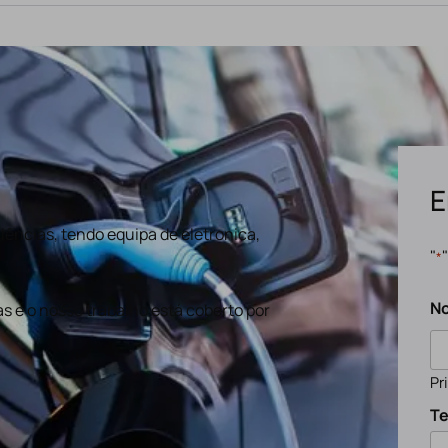
E
ências, tendo equipa de eletronica,
"
*
N
s e o nosso trabalho está coberto por
Pr
Te