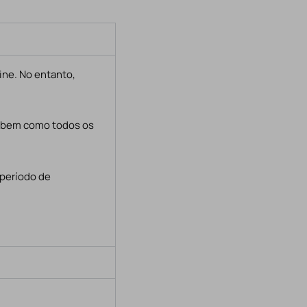
ine. No entanto,
, bem como todos os
 período de