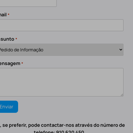
ail
*
ssunto
*
ensagem
*
, se preferir, pode contactar-nos através do número de
telefone: 910 620 450