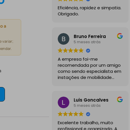
Eficiência, rapidez e simpatia.
Obrigado.
o a
Bruno Ferreira
 variar;
5 meses atrás
endar.
A empresa foi-me
recomendada por um amigo
a
como sendo especialista em
instações de mobilidade
elétrica e desde o inicio
foram sempre bastante
profissionais, comunicativos e
Luis Goncalves
disponiveis para todas as
5 meses atrás
minhas dúvidas.
A instalação de tomada
Excelente trabalho, muito
reforçada em garagem
profissional e organizado. A