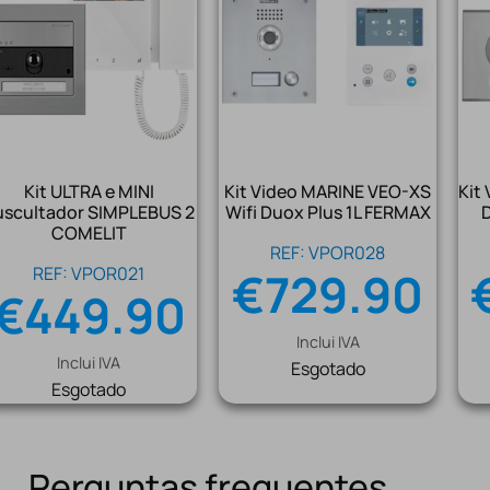
Kit ULTRA e MINI
Kit Video MARINE VEO-XS
Kit
uscultador SIMPLEBUS 2
Wifi Duox Plus 1L FERMAX
COMELIT
REF: VPOR028
REF: VPOR021
€
729.90
€
449.90
Inclui IVA
Inclui IVA
Esgotado
Esgotado
Perguntas frequentes