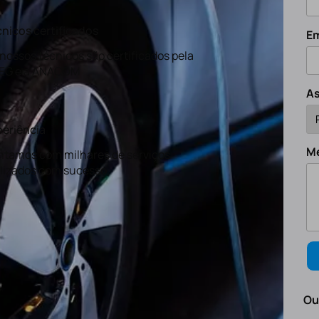
nicos certificados
Em
nossos técnicos são certificados pela
EG e a ANACOM
A
eriência
M
tamos com milhares de serviços
lizados com sucesso.
Ou