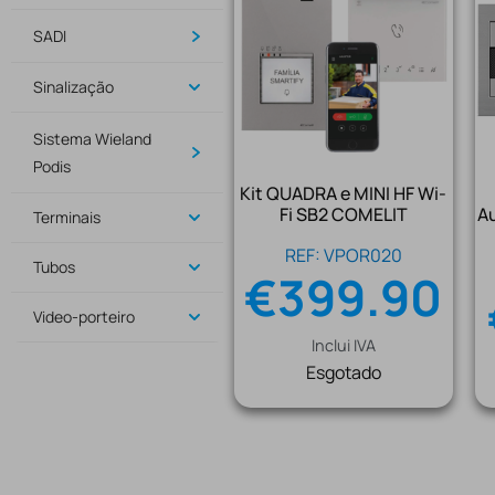
SADI
Sinalização
Sistema Wieland
Podis
Kit QUADRA e MINI HF Wi-
Fi SB2 COMELIT
A
Terminais
REF: VPOR020
Tubos
€
399.90
Video-porteiro
Inclui IVA
Esgotado