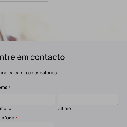
ntre em contacto
" indica campos obrigatórios
ome
*
imeiro
Último
lefone
*