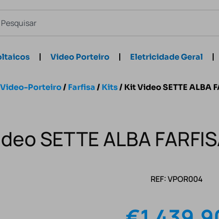
ltaicos
Video Porteiro
Eletricidade Geral
Video-Porteiro
/
Farfisa
/
Kits
/ Kit Video SETTE ALBA 
Video SETTE ALBA FARFI
REF: VPOR004
€
1,439.9