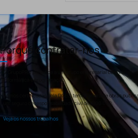
Porquê contratar-nos
O GrupoPRO pertence a um grupo empresarial com várias val
informática e programação.
Somos certificados pela DGEG, temos alvará de obras publica
um seguro de responsabilidade civil de €100.000.
Veja os nossos trabalhos