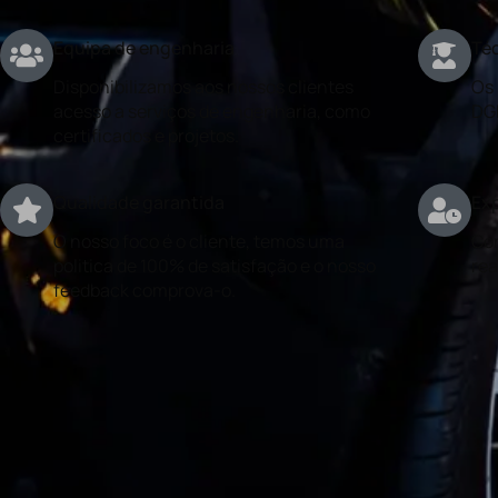
Equipa de engenharia
Téc
Disponibilizamos aos nossos clientes
Os 
acesso a serviços de engenharia, como
DG
certificados e projetos.
Qualidade garantida
Exp
O nosso foco é o cliente, temos uma
Con
politica de 100% de satisfação e o nosso
rea
feedback comprova-o.