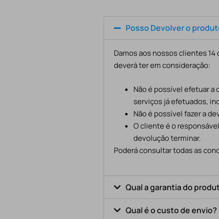
Posso Devolver o produ
Damos aos nossos clientes 14 d
deverá ter em consideração:
Não é possível efetuar a
serviços já efetuados, in
Não é possível fazer a d
O cliente é o responsáve
devolução terminar.
Poderá consultar todas as cond
Qual a garantia do produ
Qual é o custo de envio?