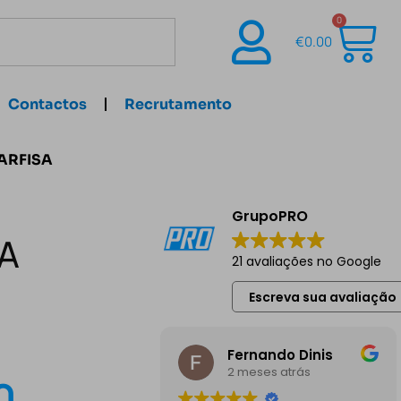
0
€
0.00
Contactos
Recrutamento
FARFISA
GrupoPRO
SA
21 avaliações no Google
Escreva sua avaliação
Fernando Dinis
2 meses atrás
0