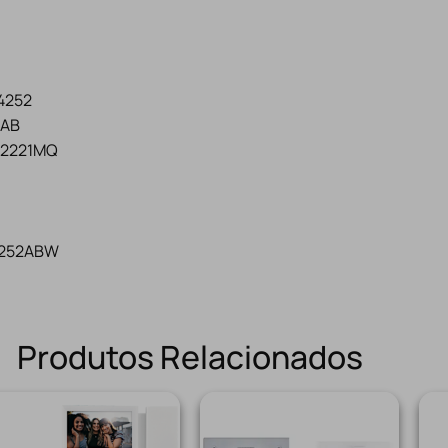
E4252
4AB
o 2221MQ
E4252ABW
Produtos Relacionados