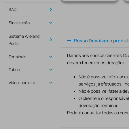
SADI
Sinalização
Sistema Wieland
Posso Devolver o produ
Podis
Damos aos nossos clientes 14 d
Terminais
deverá ter em consideração:
Tubos
Não é possível efetuar a
Video-porteiro
serviços já efetuados, in
Não é possível fazer a d
O cliente é o responsáve
devolução terminar.
Poderá consultar todas as cond