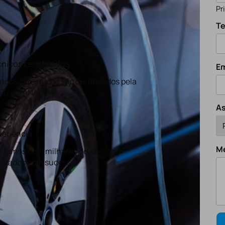
Pr
Te
nicos certificados
Em
nossos técnicos são certificados pela
EG e a ANACOM
A
eriência
M
tamos com milhares de serviços
lizados com sucesso.