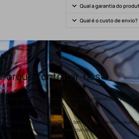
Qual a garantia do produ
Qual é o custo de envio?
Porquê contratar-nos
O GrupoPRO pertence a um grupo empresarial com várias val
informática e programação.
Somos certificados pela DGEG, temos alvará de obras publica
um seguro de responsabilidade civil de €100.000.