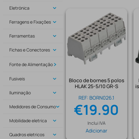
Eletrónica
Ferragens e Fixações
Ferramentas
Fichas e Conectores
Fonte de Alimentação
Fusiveis
Bloco de bornes 5 polos
HLAK 25-5/10 GR-S
i
Iluminação
REF: BORN026.1
€
19.90
Medidores de Consumo
Mobilidade eletrica
Inclui IVA
Adicionar
Quadros eletricos