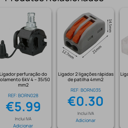
Ligador perfuração do
Ligador 2 ligações rápidas
Lig
solamento 6kV 4 – 35/50
de patilha 4mm2
mm2
REF: BORN035
REF: BORN028
€
0.30
€
5.99
Inclui IVA
Inclui IVA
Adicionar
Adicionar