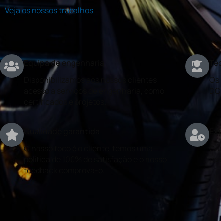
Veja os nossos trabalhos
Equipa de engenharia
Téc
Disponibilizamos aos nossos clientes
Os 
acesso a serviços de engenharia, como
DG
certificados e projetos.
Qualidade garantida
Exp
O nosso foco é o cliente, temos uma
Con
politica de 100% de satisfação e o nosso
rea
feedback comprova-o.