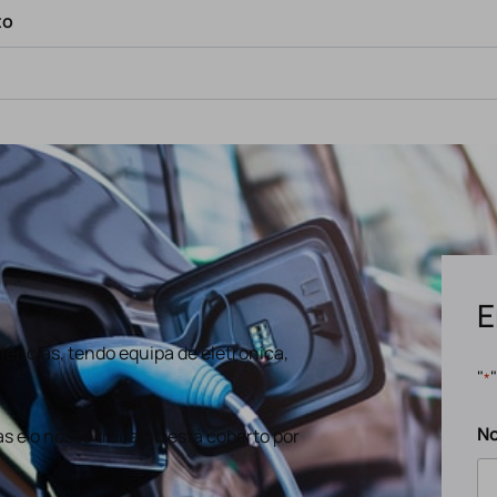
to
E
ências, tendo equipa de eletronica,
"
*
N
s e o nosso trabalho está coberto por