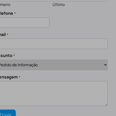
imeiro
Último
lefone
*
ail
*
ssunto
*
ensagem
*