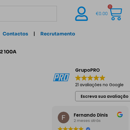
0
€
0.00
Contactos
Recrutamento
m2 100A
GrupoPRO
21 avaliações no Google
Escreva sua avaliação
Fernando Dinis
2 meses atrás