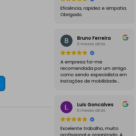
Eficiência, rapidez e simpatia.
Obrigado.
Bruno Ferreira
5 meses atrás
A empresa foi-me
recomendada por um amigo
como sendo especialista em
instações de mobilidade
elétrica e desde o inicio
foram sempre bastante
profissionais, comunicativos e
Luis Goncalves
disponiveis para todas as
5 meses atrás
minhas dúvidas.
A instalação de tomada
Excelente trabalho, muito
reforçada em garagem
profissional e organizado. A