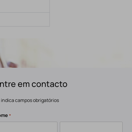
ntre em contacto
" indica campos obrigatórios
ome
*