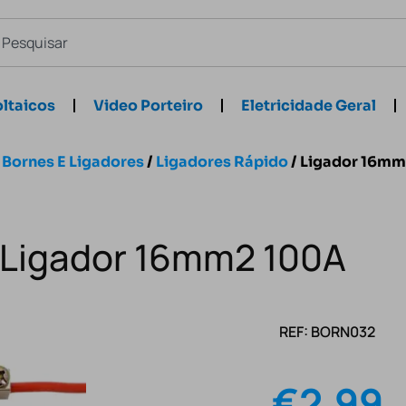
ltaicos
Video Porteiro
Eletricidade Geral
/
Bornes E Ligadores
/
Ligadores Rápido
/ Ligador 16m
Ligador 16mm2 100A
REF: BORN032
€
2.99