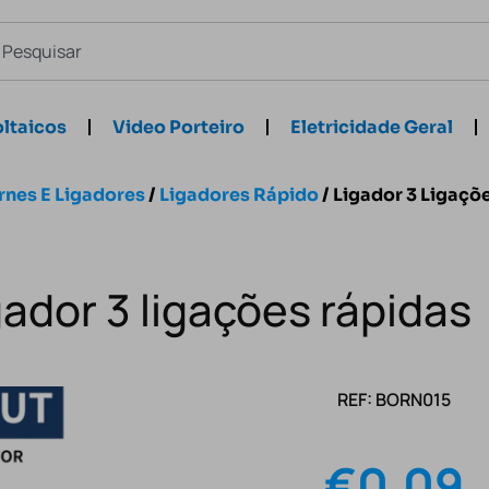
ltaicos
Video Porteiro
Eletricidade Geral
rnes E Ligadores
/
Ligadores Rápido
/ Ligador 3 Ligaçõ
gador 3 ligações rápidas
REF: BORN015
€
0.09