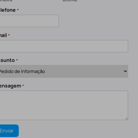
lefone
*
ail
*
ssunto
*
ensagem
*