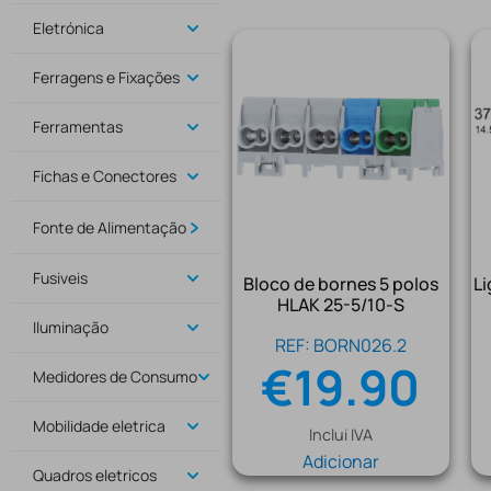
Eletrónica
Ferragens e Fixações
Ferramentas
Fichas e Conectores
Fonte de Alimentação
Fusiveis
Bloco de bornes 5 polos
Li
HLAK 25-5/10-S
Iluminação
REF: BORN026.2
€
19.90
Medidores de Consumo
Mobilidade eletrica
Inclui IVA
Adicionar
Quadros eletricos