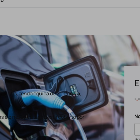
E
ências, tendo equipa de eletronica,
"
*
N
s e o nosso trabalho está coberto por
Pr