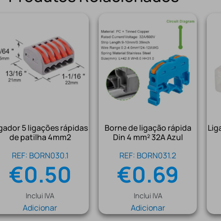
gador 5 ligações rápidas
Borne de ligação rápida
Lig
de patilha 4mm2
Din 4 mm² 32A Azul
REF: BORN030.1
REF: BORN031.2
€
0.50
€
0.69
Inclui IVA
Inclui IVA
Adicionar
Adicionar