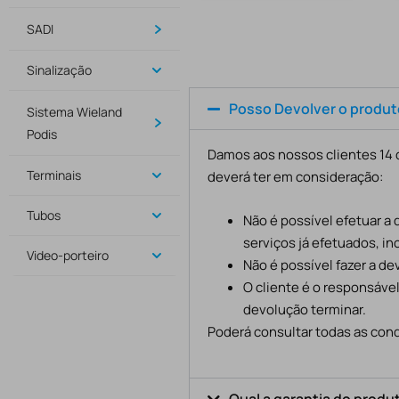
SADI
Sinalização
Posso Devolver o produ
Sistema Wieland
Podis
Damos aos nossos clientes 14 d
Terminais
deverá ter em consideração:
Tubos
Não é possível efetuar a
serviços já efetuados, in
Video-porteiro
Não é possível fazer a d
O cliente é o responsáve
devolução terminar.
Poderá consultar todas as cond
Qual a garantia do produ