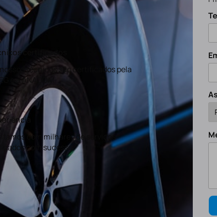
Te
nicos certificados
Em
nossos técnicos são certificados pela
EG e a ANACOM
A
eriência
M
tamos com milhares de serviços
lizados com sucesso.