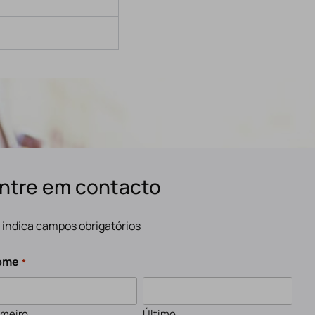
ntre em contacto
" indica campos obrigatórios
ome
*
imeiro
Último