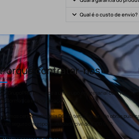
Qual é o custo de envio?
Porquê contratar-nos
O GrupoPRO pertence a um grupo empresarial com várias val
informática e programação.
Somos certificados pela DGEG, temos alvará de obras publica
um seguro de responsabilidade civil de €100.000.