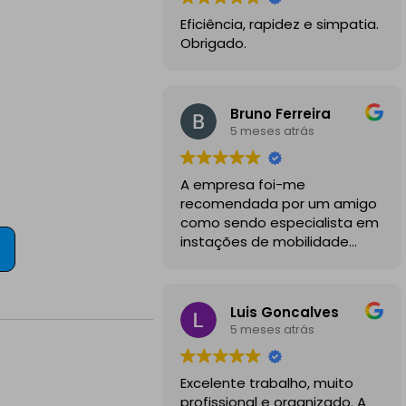
Eficiência, rapidez e simpatia.
Obrigado.
Bruno Ferreira
5 meses atrás
A empresa foi-me
recomendada por um amigo
como sendo especialista em
instações de mobilidade
elétrica e desde o inicio
foram sempre bastante
profissionais, comunicativos e
Luis Goncalves
disponiveis para todas as
5 meses atrás
minhas dúvidas.
A instalação de tomada
Excelente trabalho, muito
reforçada em garagem
profissional e organizado. A