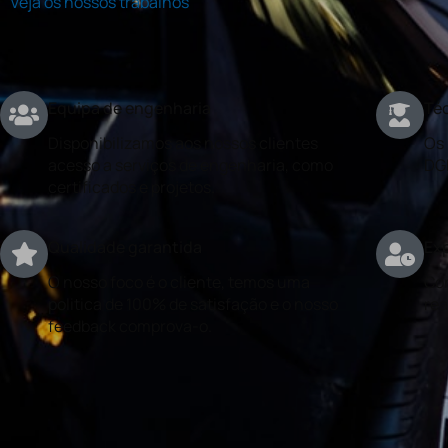
Veja os nossos trabalhos
Equipa de engenharia
Téc
Disponibilizamos aos nossos clientes
Os 
acesso a serviços de engenharia, como
DG
certificados e projetos.
Qualidade garantida
Exp
O nosso foco é o cliente, temos uma
Con
politica de 100% de satisfação e o nosso
rea
feedback comprova-o.