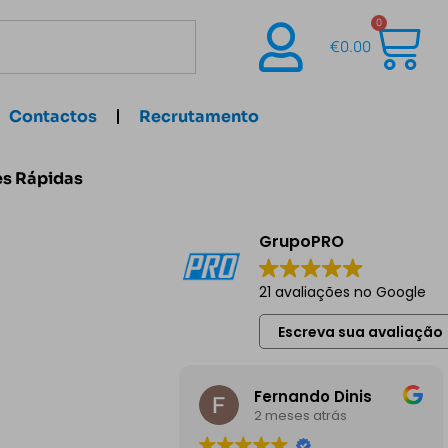
0
€
0.00
Contactos
Recrutamento
es Rápidas
GrupoPRO
21 avaliações no Google
Escreva sua avaliação
Fernando Dinis
2 meses atrás