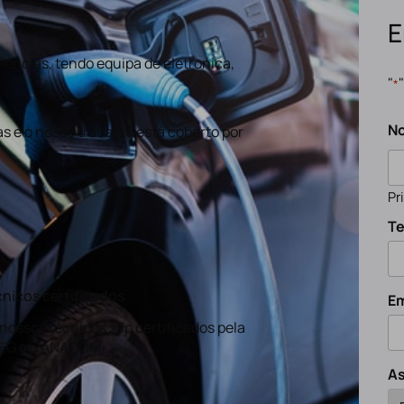
E
ências, tendo equipa de eletronica,
"
*
N
s e o nosso trabalho está coberto por
Pr
Te
nicos certificados
Em
nossos técnicos são certificados pela
EG e a ANACOM
A