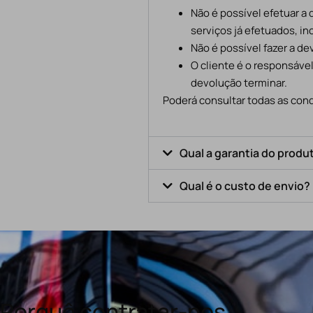
Não é possível efetuar a
serviços já efetuados, in
Não é possível fazer a d
O cliente é o responsáve
devolução terminar.
Poderá consultar todas as cond
Qual a garantia do produ
Qual é o custo de envio?
Porquê contratar-nos