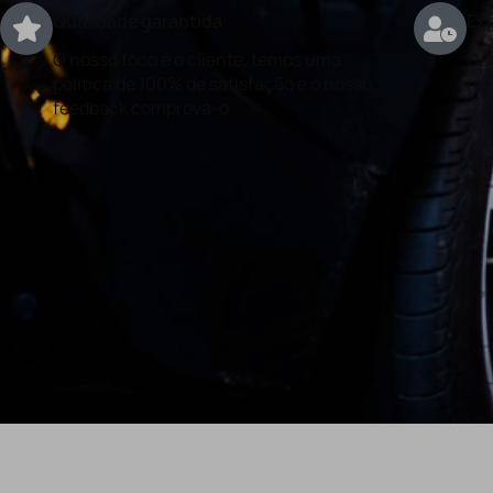
Qualidade garantida
Exp
O nosso foco é o cliente, temos uma
Con
politica de 100% de satisfação e o nosso
rea
feedback comprova-o.