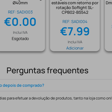
Ø40mm
estáveis com retorno por
Dm
rotação Soflight SL-
REF: SADI003
CPB02-BS542
€
0.00
REF: SADI004
€
7.99
Inclui IVA
Esgotado
Inclui IVA
Adicionar
Perguntas frequentes
to depois de comprado?
ias para efetuar a devolução de produtos, tanto na loja como onl