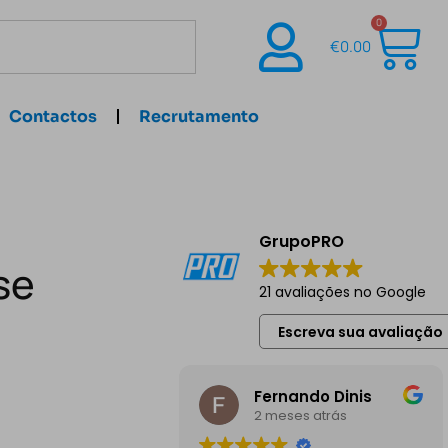
0
€
0.00
Contactos
Recrutamento
GrupoPRO
se
21 avaliações no Google
Escreva sua avaliação
Fernando Dinis
2 meses atrás