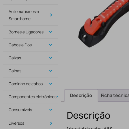
Automatismos e
Smarthome
Bornes e Ligadores
Cabos e Fios
Caixas
Calhas
Caminho de cabos
Descrição
Ficha técnic
Componentes eletrónicos
Consumiveis
Descrição
Diversos
Material do cabo: ABS