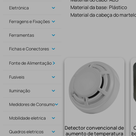
Material da base: Plástico
Eletrónica
Material da cabeça do martelo
Ferragens e Fixações
Ferramentas
Fichas e Conectores
Fonte de Alimentação
Fusiveis
Iluminação
Medidores de Consumo
Mobilidade eletrica
Detector convencional de
C
Quadros eletricos
aumento de temperatura
b