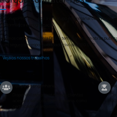
O GrupoPRO pertence a um grupo empresarial com várias val
informática e programação.
Somos certificados pela DGEG, temos alvará de obras publica
um seguro de responsabilidade civil de €100.000.
Veja os nossos trabalhos
Equipa de engenharia
Téc
Disponibilizamos aos nossos clientes
Os 
acesso a serviços de engenharia, como
DG
certificados e projetos.