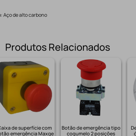
: Aço de alto carbono
Produtos Relacionados
aixa de superfície com
Botão de emergência tipo
De
otão emergência Maxge
cogumelo 2 posições