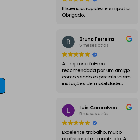
Eficiência, rapidez e simpatia.
Obrigado.
Bruno Ferreira
5 meses atrás
A empresa foi-me
recomendada por um amigo
como sendo especialista em
instações de mobilidade
elétrica e desde o inicio
foram sempre bastante
profissionais, comunicativos e
Luis Goncalves
disponiveis para todas as
5 meses atrás
minhas dúvidas.
A instalação de tomada
Excelente trabalho, muito
reforçada em garagem
profissional e organizado. A