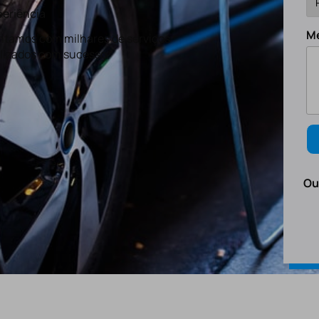
eriência
M
tamos com milhares de serviços
lizados com sucesso.
Ou