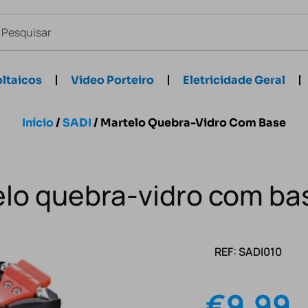
ltaicos
Video Porteiro
Eletricidade Geral
Início
/
SADI
/ Martelo Quebra-Vidro Com Base
lo quebra-vidro com ba
REF: SADI010
€
9.99