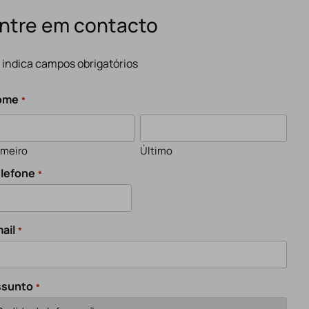
ntre em contacto
" indica campos obrigatórios
ome
*
imeiro
Último
lefone
*
ail
*
ssunto
*