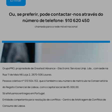
Ou, se preferir, pode contactar-nos através do
número de telefone: 910 620 450
chamada para a rede móvel nacional
GrupoPRO, propriedade de Greatest Advance – Electronic Services Unip. Lda., com sede na
Rua 11 de Maio N6 Loja 2, 2670-506 Loures.
Pessoa coletiva n° 510 504 132, que é também o seu número de matrícula na Conservatória
do Registo Comercial de Lisboa, com o capital social de €5.000,00.
Só efetuamos entregas em Portugal.
Entidade competente para resolução de conflitos – Centro de Arbitragem de Conflitos de
Consumo de Lisboa.