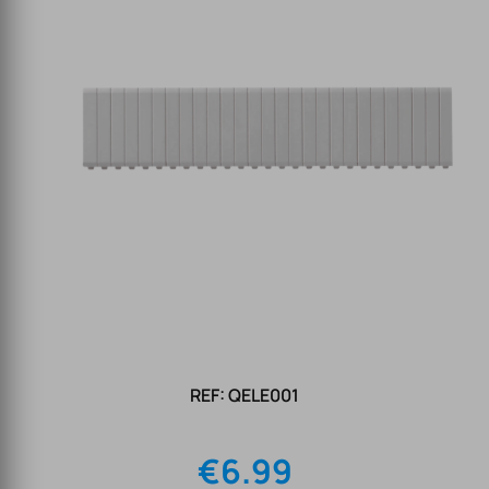
REF: QELE001
€
6.99