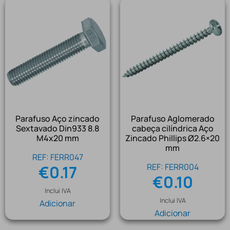
Parafuso Aço zincado
Parafuso Aglomerado
Sextavado Din933 8.8
cabeça cilíndrica Aço
M4x20 mm
Zincado Phillips Ø2.6×20
mm
REF: FERR047
REF: FERR004
€
0.17
€
0.10
Inclui IVA
Inclui IVA
Adicionar
Adicionar