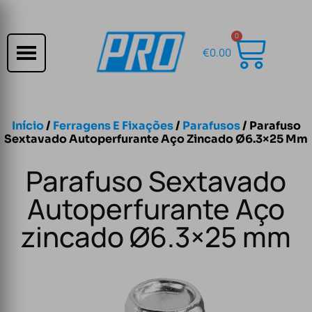
0
€
0.00
Início
/
Ferragens E Fixações
/
Parafusos
/ Parafuso
Sextavado Autoperfurante Aço Zincado Ø6.3×25 Mm
Parafuso Sextavado
Autoperfurante Aço
zincado Ø6.3×25 mm