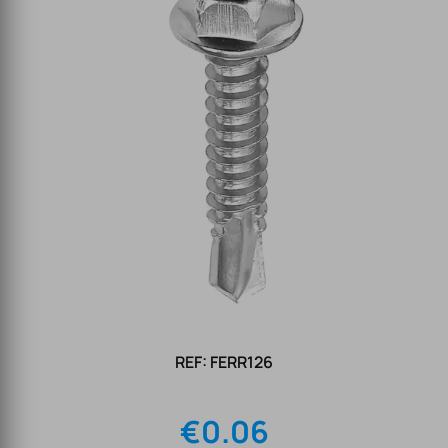
REF: FERR126
€
0.06