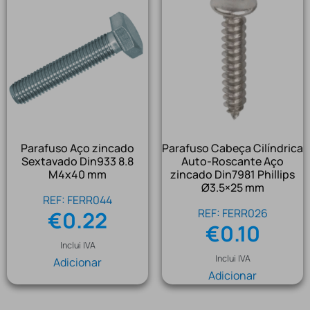
Parafuso Aço zincado
Parafuso Cabeça Cilíndrica
Sextavado Din933 8.8
Auto-Roscante Aço
M4x40 mm
zincado Din7981 Phillips
Ø3.5×25 mm
REF: FERR044
REF: FERR026
€
0.22
€
0.10
Inclui IVA
Inclui IVA
Adicionar
Adicionar