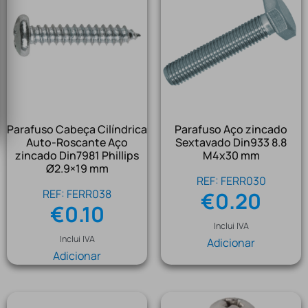
Parafuso Cabeça Cilíndrica
Parafuso Aço zincado
Auto-Roscante Aço
Sextavado Din933 8.8
zincado Din7981 Phillips
M4x30 mm
Ø2.9×19 mm
REF: FERR030
REF: FERR038
€
0.20
€
0.10
Inclui IVA
Inclui IVA
Adicionar
Adicionar