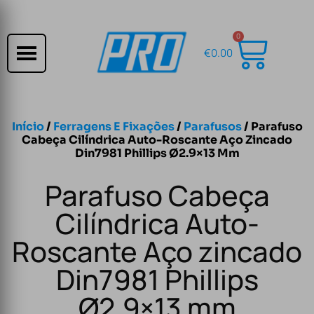
0
€
0.00
Início
/
Ferragens E Fixações
/
Parafusos
/ Parafuso
Cabeça Cilíndrica Auto-Roscante Aço Zincado
Din7981 Phillips Ø2.9×13 Mm
Parafuso Cabeça
Cilíndrica Auto-
Roscante Aço zincado
Din7981 Phillips
Ø2.9×13 mm