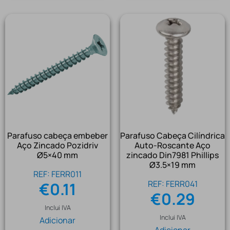
Parafuso cabeça embeber
Parafuso Cabeça Cilíndrica
Aço Zincado Pozidriv
Auto-Roscante Aço
Ø5×40 mm
zincado Din7981 Phillips
Ø3.5×19 mm
REF: FERR011
REF: FERR041
€
0.11
€
0.29
Inclui IVA
Inclui IVA
Adicionar