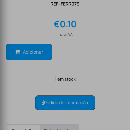
REF: FERR079
€
0.10
Inclui IVA
Adicionar
1 em stock
Pedido de informação