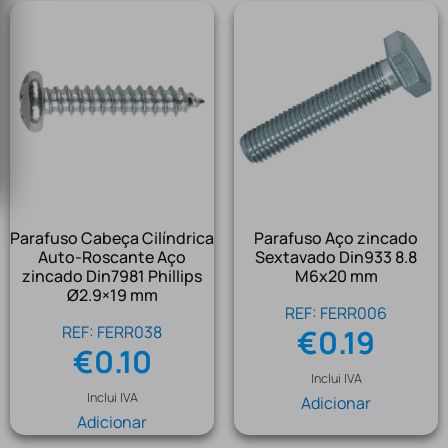
Parafuso Cabeça Cilíndrica
Parafuso Aço zincado
Auto-Roscante Aço
Sextavado Din933 8.8
zincado Din7981 Phillips
M6x20 mm
Ø2.9×19 mm
REF: FERR006
REF: FERR038
€
0.19
€
0.10
Inclui IVA
Inclui IVA
Adicionar
Adicionar