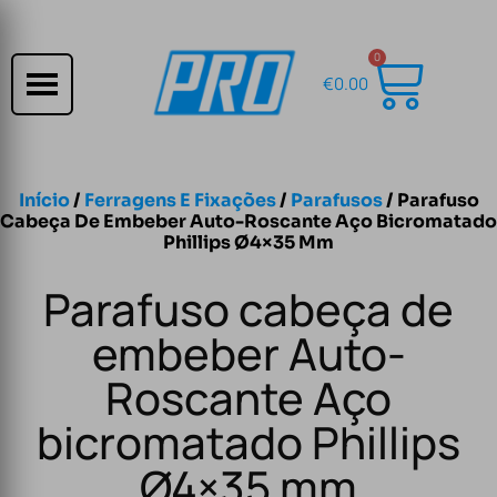
0
€
0.00
Início
/
Ferragens E Fixações
/
Parafusos
/ Parafuso
Cabeça De Embeber Auto-Roscante Aço Bicromatado
Phillips Ø4×35 Mm
Parafuso cabeça de
embeber Auto-
Roscante Aço
bicromatado Phillips
Ø4×35 mm