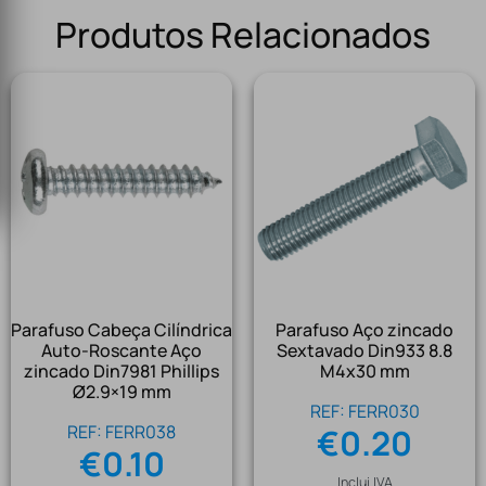
Produtos Relacionados
Parafuso Cabeça Cilíndrica
Parafuso Aço zincado
Auto-Roscante Aço
Sextavado Din933 8.8
zincado Din7981 Phillips
M4x30 mm
Ø2.9×19 mm
REF: FERR030
REF: FERR038
€
0.20
€
0.10
Inclui IVA