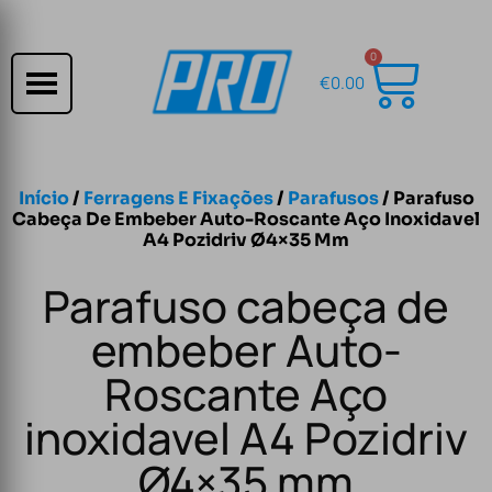
0
€
0.00
Início
/
Ferragens E Fixações
/
Parafusos
/ Parafuso
Cabeça De Embeber Auto-Roscante Aço Inoxidavel
A4 Pozidriv Ø4×35 Mm
Parafuso cabeça de
embeber Auto-
Roscante Aço
inoxidavel A4 Pozidriv
Ø4×35 mm