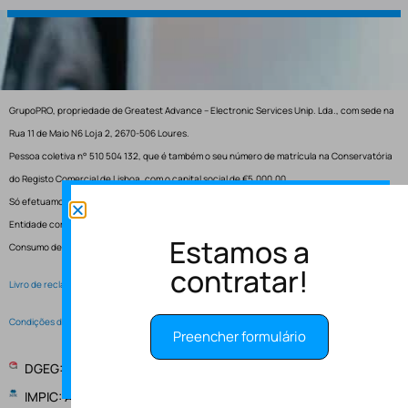
GrupoPRO, propriedade de Greatest Advance – Electronic Services Unip. Lda., com sede na
Rua 11 de Maio N6 Loja 2, 2670-506 Loures.
Pessoa coletiva n° 510 504 132, que é também o seu número de matrícula na Conservatória
do Registo Comercial de Lisboa, com o capital social de €5.000,00.
Só efetuamos entregas em Portugal.
Entidade competente para resolução de conflitos – Centro de Arbitragem de Conflitos de
Estamos a
Consumo de Lisboa.
contratar!
Livro de reclamações electrónico
Condições de Serviço
Preencher formulário
DGEG: Entidade Instaladora EI-2997
IMPIC: Alvará de obras publicas 148147 - PUB