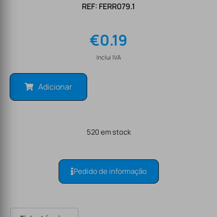
REF: FERR079.1
€
0.19
Inclui IVA
Adicionar
520 em stock
Pedido de informação