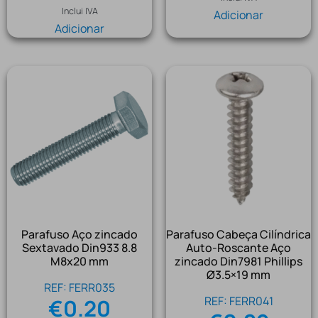
Inclui IVA
Adicionar
Adicionar
Parafuso Aço zincado
Parafuso Cabeça Cilíndrica
Sextavado Din933 8.8
Auto-Roscante Aço
M8x20 mm
zincado Din7981 Phillips
Ø3.5×19 mm
REF: FERR035
REF: FERR041
€
0.20