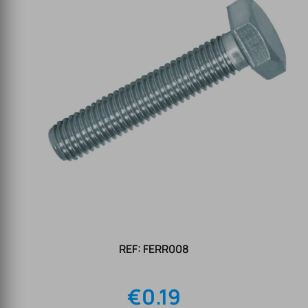
REF: FERR008
€
0.19