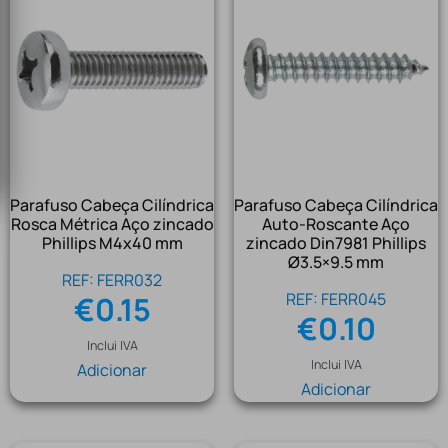
Parafuso Cabeça Cilíndrica
Parafuso Cabeça Cilíndrica
Rosca Métrica Aço zincado
Auto-Roscante Aço
Phillips M4x40 mm
zincado Din7981 Phillips
Ø3.5×9.5 mm
REF: FERR032
REF: FERR045
€
0.15
€
0.10
Inclui IVA
Inclui IVA
Adicionar
Adicionar