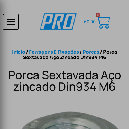
0
€
0.00
Início
/
Ferragens E Fixações
/
Porcas
/ Porca
Sextavada Aço Zincado Din934 M6
Porca Sextavada Aço
zincado Din934 M6