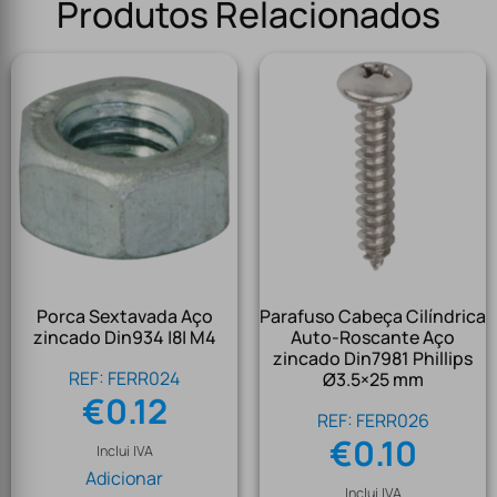
Produtos Relacionados
Porca Sextavada Aço
Parafuso Cabeça Cilíndrica
zincado Din934 |8| M4
Auto-Roscante Aço
zincado Din7981 Phillips
REF: FERR024
Ø3.5×25 mm
€
0.12
REF: FERR026
€
0.10
Inclui IVA
Adicionar
Inclui IVA