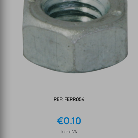
REF: FERR054
€
0.10
Inclui IVA