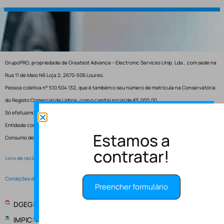
GrupoPRO, propriedade de Greatest Advance – Electronic Services Unip. Lda., com sede na
Rua 11 de Maio N6 Loja 2, 2670-506 Loures.
Pessoa coletiva n° 510 504 132, que é também o seu número de matrícula na Conservatória
do Registo Comercial de Lisboa, com o capital social de €5.000,00.
Só efetuamos entregas em Portugal.
Entidade competente para resolução de conflitos – Centro de Arbitragem de Conflitos de
Estamos a
Consumo de Lisboa.
contratar!
Livro de reclamações electrónico
Condições de Serviço
Preencher formulário
DGEG: Entidade Instaladora EI-2997
IMPIC: Alvará de obras publicas 148147 - PUB