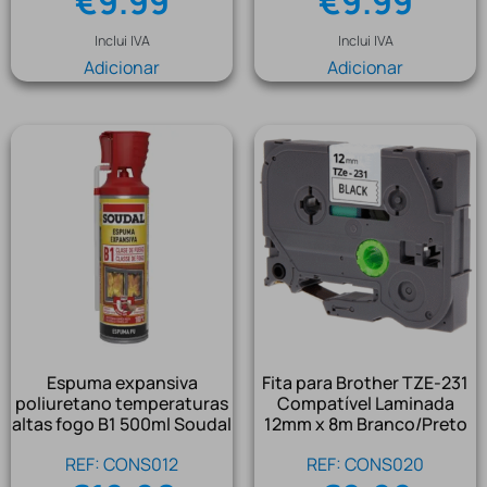
€
9.99
€
9.99
Inclui IVA
Inclui IVA
Adicionar
Adicionar
Espuma expansiva
Fita para Brother TZE-231
poliuretano temperaturas
Compatível Laminada
altas fogo B1 500ml Soudal
12mm x 8m Branco/Preto
REF: CONS012
REF: CONS020