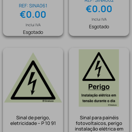
REF: SINA061
€
0.00
€
0.00
Inclui IVA
Inclui IVA
Esgotado
Esgotado
Sinal de perigo,
Sinal para painéis
eletricidade – P 10 91
fotovoltaicos, perigo
instalação elétrica em