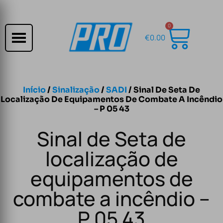
0
€
0.00
Início
/
Sinalização
/
SADI
/ Sinal De Seta De
Localização De Equipamentos De Combate A Incêndio
– P 05 43
Sinal de Seta de
localização de
equipamentos de
combate a incêndio –
P 05 43