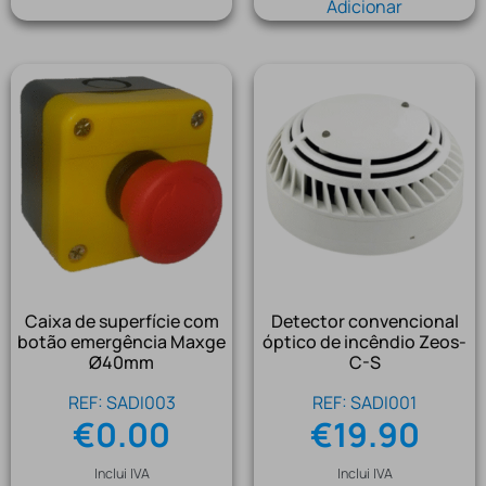
Adicionar
Caixa de superfície com
Detector convencional
botão emergência Maxge
óptico de incêndio Zeos-
Ø40mm
C-S
REF: SADI003
REF: SADI001
€
0.00
€
19.90
Inclui IVA
Inclui IVA