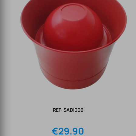
REF: SADI006
€
29.90