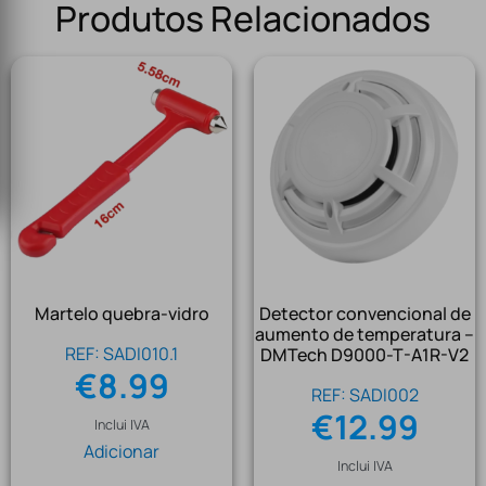
Produtos Relacionados
Martelo quebra-vidro
Detector convencional de
aumento de temperatura –
REF: SADI010.1
DMTech D9000-T-A1R-V2
€
8.99
REF: SADI002
€
12.99
Inclui IVA
Adicionar
Inclui IVA