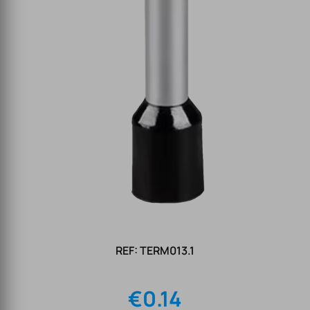
REF: TERM013.1
€
0.14