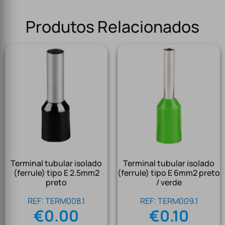
Produtos Relacionados
Terminal tubular isolado
Terminal tubular isolado
(ferrule) tipo E 2.5mm2
(ferrule) tipo E 6mm2 preto
preto
/ verde
REF: TERM008.1
REF: TERM009.1
€
0.00
€
0.10