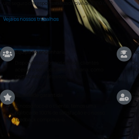
um seguro de responsabilidade civil de €100.000.
Veja os nossos trabalhos
Equipa de engenharia
Téc
Disponibilizamos aos nossos clientes
Os 
acesso a serviços de engenharia, como
DG
certificados e projetos.
Qualidade garantida
Exp
O nosso foco é o cliente, temos uma
Con
politica de 100% de satisfação e o nosso
rea
feedback comprova-o.