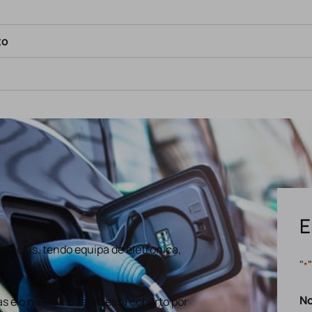
to
E
ências, tendo equipa de eletronica,
"
*
N
s e o nosso trabalho está coberto por