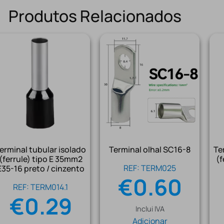
Produtos Relacionados
erminal tubular isolado
Terminal olhal SC16-8
Te
(ferrule) tipo E 35mm2
(f
REF: TERM025
E35-16 preto / cinzento
€
0.60
REF: TERM014.1
€
0.29
Inclui IVA
Adicionar