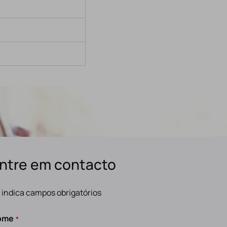
ntre em contacto
" indica campos obrigatórios
ome
*