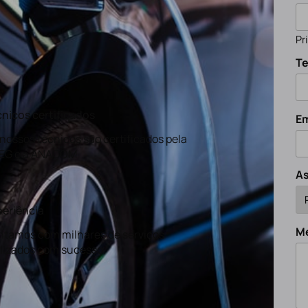
Pr
Te
nicos certificados
Em
nossos técnicos são certificados pela
EG e a ANACOM
A
eriência
M
tamos com milhares de serviços
lizados com sucesso.