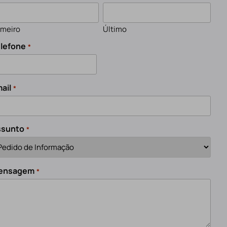
imeiro
Último
lefone
*
ail
*
ssunto
*
ensagem
*