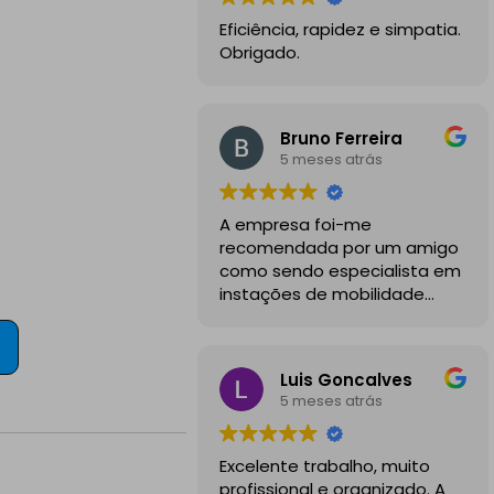
Eficiência, rapidez e simpatia.
Obrigado.
Bruno Ferreira
5 meses atrás
A empresa foi-me
recomendada por um amigo
como sendo especialista em
instações de mobilidade
elétrica e desde o inicio
foram sempre bastante
profissionais, comunicativos e
Luis Goncalves
disponiveis para todas as
5 meses atrás
minhas dúvidas.
A instalação de tomada
Excelente trabalho, muito
reforçada em garagem
profissional e organizado. A