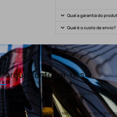
Qual a garantia do produ
Qual é o custo de envio?
Porquê contratar-nos
O GrupoPRO pertence a um grupo empresarial com várias val
informática e programação.
Somos certificados pela DGEG, temos alvará de obras publica