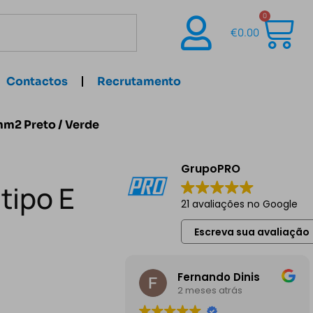
0
€
0.00
Contactos
Recrutamento
6mm2 Preto / Verde
GrupoPRO
 tipo E
21 avaliações no Google
Escreva sua avaliação
Fernando Dinis
2 meses atrás