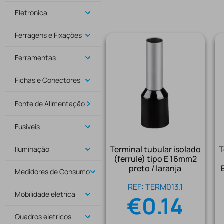
Eletrónica
Ferragens e Fixações
Ferramentas
Fichas e Conectores
Fonte de Alimentação
Fusiveis
Terminal tubular isolado
T
Iluminação
(ferrule) tipo E 16mm2
preto / laranja
Medidores de Consumo
REF: TERM013.1
Mobilidade eletrica
€
0.14
Quadros eletricos