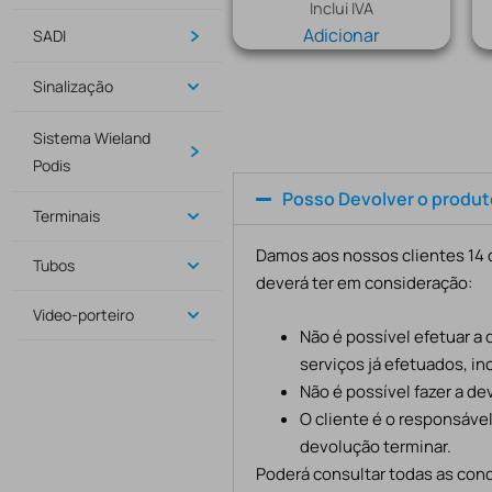
Inclui IVA
Adicionar
SADI
Sinalização
Sistema Wieland
Podis
Posso Devolver o produ
Terminais
Damos aos nossos clientes 14 d
Tubos
deverá ter em consideração:
Video-porteiro
Não é possível efetuar a
serviços já efetuados, in
Não é possível fazer a d
O cliente é o responsáve
devolução terminar.
Poderá consultar todas as cond