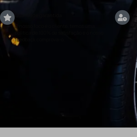
Qualidade garantida
Exp
O nosso foco é o cliente, temos uma
Con
politica de 100% de satisfação e o nosso
rea
feedback comprova-o.