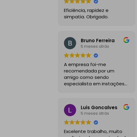
Eficiência, rapidez e
simpatia. Obrigado.
Bruno Ferreira
5 meses atrás
A empresa foi-me
recomendada por um
amigo como sendo
especialista em instações
de mobilidade elétrica e
desde o inicio foram
sempre bastante
Luis Goncalves
profissionais, comunicativos
5 meses atrás
e disponiveis para todas as
minhas dúvidas.
Excelente trabalho, muito
A instalação de tomada