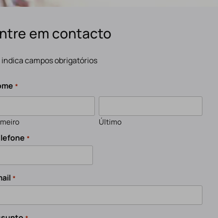
ntre em contacto
" indica campos obrigatórios
ome
*
imeiro
Último
lefone
*
ail
*
ssunto
*