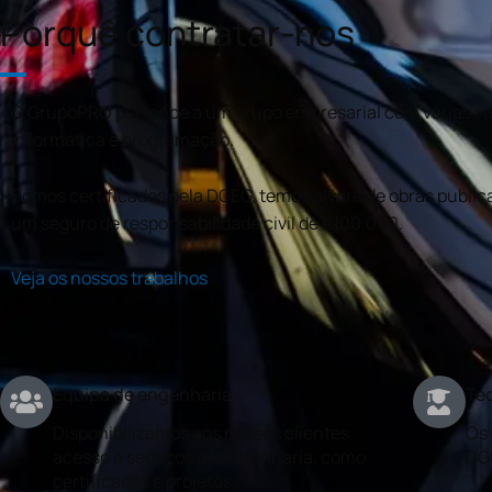
Porquê contratar-nos
O GrupoPRO pertence a um grupo empresarial com várias val
informática e programação.
Somos certificados pela DGEG, temos alvará de obras publica
um seguro de responsabilidade civil de €100.000.
Veja os nossos trabalhos
Equipa de engenharia
Téc
Disponibilizamos aos nossos clientes
Os 
acesso a serviços de engenharia, como
DG
certificados e projetos.