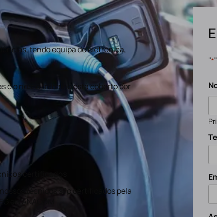
E
ências, tendo equipa de eletronica,
"
*
N
s e o nosso trabalho está coberto por
Pr
Te
nicos certificados
Em
nossos técnicos são certificados pela
EG e a ANACOM
A