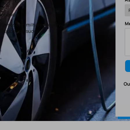
eriência
M
tamos com milhares de serviços
lizados com sucesso.
Ou