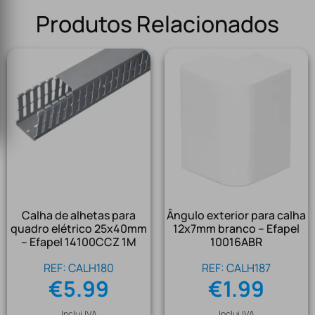
Produtos Relacionados
Calha de alhetas para
Ângulo exterior para calha
quadro elétrico 25x40mm
12x7mm branco – Efapel
– Efapel 14100CCZ 1M
10016ABR
REF: CALH180
REF: CALH187
€
5.99
€
1.99
Inclui IVA
Inclui IVA