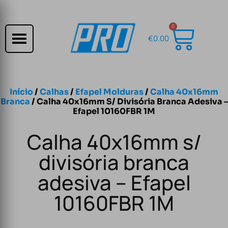
0
€
0.00
Início
/
Calhas
/
Efapel Molduras
/
Calha 40x16mm
Branca
/ Calha 40x16mm S/ Divisória Branca Adesiva –
Efapel 10160FBR 1M
Calha 40x16mm s/
divisória branca
adesiva – Efapel
10160FBR 1M