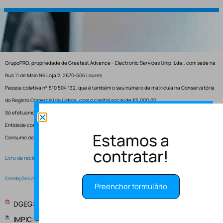
GrupoPRO, propriedade de Greatest Advance – Electronic Services Unip. Lda., com sede na
Rua 11 de Maio N6 Loja 2, 2670-506 Loures.
Pessoa coletiva n° 510 504 132, que é também o seu número de matrícula na Conservatória
do Registo Comercial de Lisboa, com o capital social de €5.000,00.
Só efetuamos entregas em Portugal.
Entidade competente para resolução de conflitos – Centro de Arbitragem de Conflitos de
Estamos a
Consumo de Lisboa.
contratar!
Livro de reclamações electrónico
Condições de Serviço
Preencher formulário
DGEG: Entidade Instaladora EI-2997
IMPIC: Alvará de obras publicas 148147 - PUB