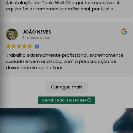
A instalação do Tesla Wall Charger foi impecável. A
equipa foi extremamente profissional, pontual e
demonstrou um grande conhecimento técnico desde
o primeiro momento. Explicaram todo o processo com
clareza, aconselharam a melhor solução para a minha
JOÃO NEVES
instalação elétrica e executaram o trabalho com
8 meses atrás
enorme cuidado.
A instalação ficou perfeita, organizada e totalmente
Trabalho extremamente profissional, extremamente
funcional, com atenção aos detalhes e à segurança.
cuidado e bem realizado, com a preocupação de
No final, deixaram tudo limpo e testado, pronto a usar.
deixar tudo limpo no final.
Recomendo sem qualquer hesitação a quem procura
um serviço de eletricidade de confiança,
Carregue mais
especialmente para carregadores de veículos
elétricos. Serviço rápido, eficiente e de alta qualidade.
Certificado: Trustindex