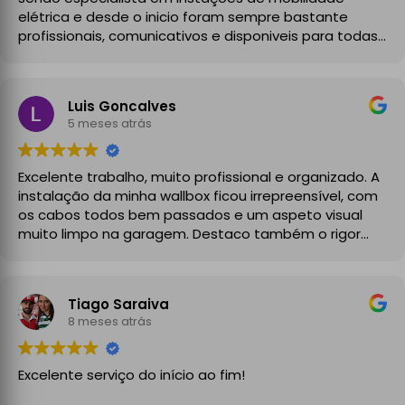
elétrica e desde o inicio foram sempre bastante
profissionais, comunicativos e disponiveis para todas
as minhas dúvidas.
A instalação de tomada reforçada em garagem
Luis Goncalves
partilhada correu na perfeição e nos prazos
5 meses atrás
combinados, sendo que fizeram toda a limpeza e
explicações necessárias. Recomendado
Excelente trabalho, muito profissional e organizado. A
instalação da minha wallbox ficou irrepreensível, com
os cabos todos bem passados e um aspeto visual
muito limpo na garagem. Destaco também o rigor
técnico e burocrático da equipa da GrupoPRO, que
me entregou a Declaração de Conformidade no final,
garantindo toda a segurança e legalidade.
Tiago Saraiva
Recomendo vivamente!
8 meses atrás
Excelente serviço do início ao fim!