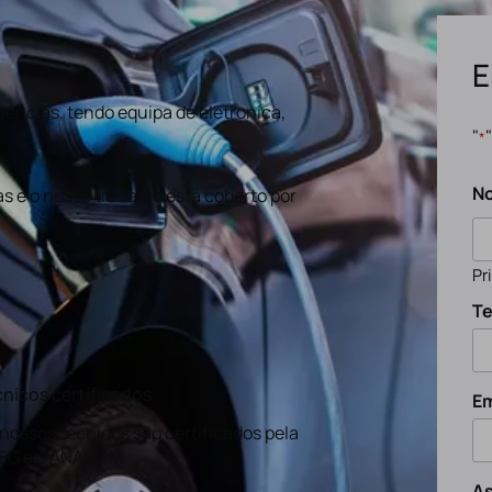
E
ências, tendo equipa de eletronica,
"
*
N
s e o nosso trabalho está coberto por
Pr
Te
nicos certificados
Em
nossos técnicos são certificados pela
EG e a ANACOM
A