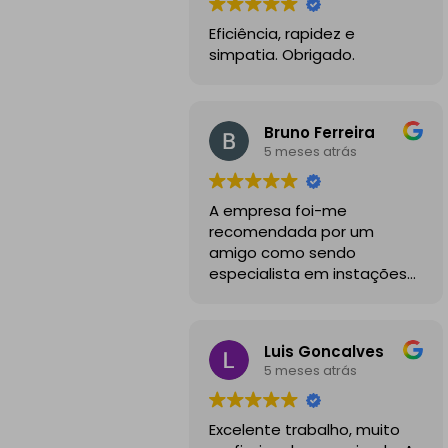
Eficiência, rapidez e
simpatia. Obrigado.
Bruno Ferreira
5 meses atrás
A empresa foi-me
recomendada por um
amigo como sendo
especialista em instações
de mobilidade elétrica e
desde o inicio foram
sempre bastante
Luis Goncalves
profissionais, comunicativos
5 meses atrás
e disponiveis para todas as
minhas dúvidas.
Excelente trabalho, muito
A instalação de tomada