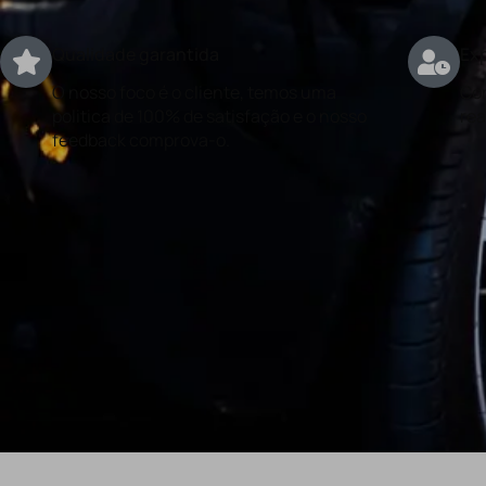
Qualidade garantida
Exp
O nosso foco é o cliente, temos uma
Con
politica de 100% de satisfação e o nosso
rea
feedback comprova-o.