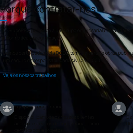
Porquê contratar-nos
O GrupoPRO pertence a um grupo empresarial com várias val
informática e programação.
Somos certificados pela DGEG, temos alvará de obras publica
um seguro de responsabilidade civil de €100.000.
Veja os nossos trabalhos
Equipa de engenharia
Téc
Disponibilizamos aos nossos clientes
Os 
acesso a serviços de engenharia, como
DG
certificados e projetos.