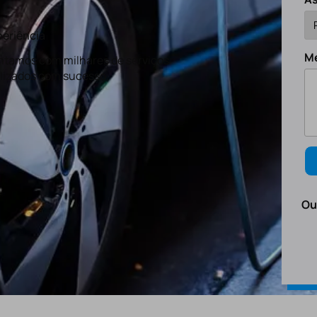
eriência
M
tamos com milhares de serviços
lizados com sucesso.
Ou