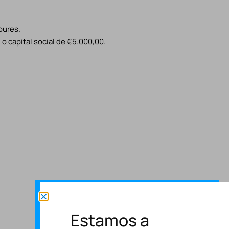
oures.
o capital social de €5.000,00.
Estamos a