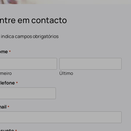
ntre em contacto
" indica campos obrigatórios
ome
*
imeiro
Último
lefone
*
ail
*
ssunto
*