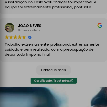
A instalação do Tesla Wall Charger foi impecável. A
equipa foi extremamente profissional, pontual e
demonstrou um grande conhecimento técnico desde
o primeiro momento. Explicaram todo o processo com
clareza, aconselharam a melhor solução para a minha
JOÃO NEVES
instalação elétrica e executaram o trabalho com
8 meses atrás
enorme cuidado.
A instalação ficou perfeita, organizada e totalmente
Trabalho extremamente profissional, extremamente
funcional, com atenção aos detalhes e à segurança.
cuidado e bem realizado, com a preocupação de
No final, deixaram tudo limpo e testado, pronto a usar.
deixar tudo limpo no final.
Recomendo sem qualquer hesitação a quem procura
um serviço de eletricidade de confiança,
Carregue mais
especialmente para carregadores de veículos
elétricos. Serviço rápido, eficiente e de alta qualidade.
Certificado: Trustindex