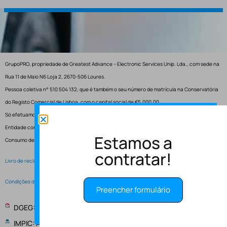
GrupoPRO, propriedade de Greatest Advance – Electronic Services Unip. Lda., com sede na
Rua 11 de Maio N6 Loja 2, 2670-506 Loures.
Pessoa coletiva n° 510 504 132, que é também o seu número de matrícula na Conservatória
do Registo Comercial de Lisboa, com o capital social de €5.000,00.
Só efetuamos entregas em Portugal.
Entidade competente para resolução de conflitos – Centro de Arbitragem de Conflitos de
Estamos a
Consumo de Lisboa.
contratar!
Livro de reclamações electrónico
Condições de Serviço
Preencher formulário
DGEG: Entidade Instaladora EI-2997
IMPIC: Alvará de obras publicas 148147 - PUB