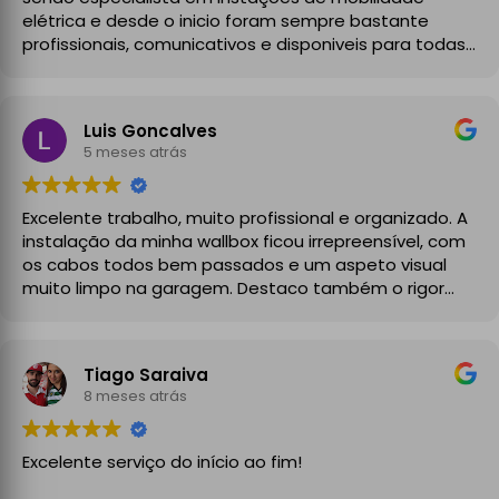
elétrica e desde o inicio foram sempre bastante
profissionais, comunicativos e disponiveis para todas
as minhas dúvidas.
A instalação de tomada reforçada em garagem
Luis Goncalves
partilhada correu na perfeição e nos prazos
5 meses atrás
combinados, sendo que fizeram toda a limpeza e
explicações necessárias. Recomendado
Excelente trabalho, muito profissional e organizado. A
instalação da minha wallbox ficou irrepreensível, com
os cabos todos bem passados e um aspeto visual
muito limpo na garagem. Destaco também o rigor
técnico e burocrático da equipa da GrupoPRO, que
me entregou a Declaração de Conformidade no final,
garantindo toda a segurança e legalidade.
Tiago Saraiva
Recomendo vivamente!
8 meses atrás
Excelente serviço do início ao fim!