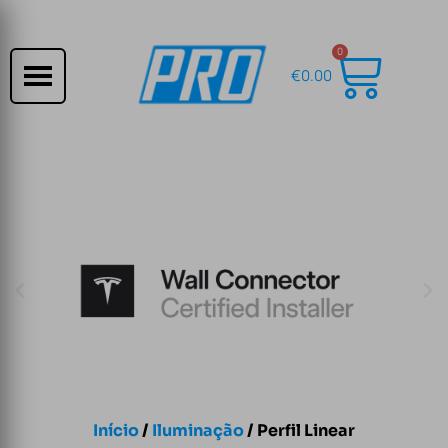
0
€
0.00
Início
/
Iluminação
/ Perfil Linear