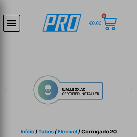
0
€
0.00
Início
/
Tubos
/
Flexivel
/ Corrugado 20