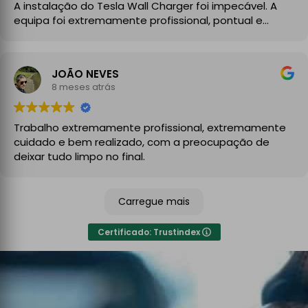
A instalação do Tesla Wall Charger foi impecável. A
equipa foi extremamente profissional, pontual e
demonstrou um grande conhecimento técnico desde
o primeiro momento. Explicaram todo o processo com
clareza, aconselharam a melhor solução para a minha
JOÃO NEVES
instalação elétrica e executaram o trabalho com
8 meses atrás
enorme cuidado.
A instalação ficou perfeita, organizada e totalmente
Trabalho extremamente profissional, extremamente
funcional, com atenção aos detalhes e à segurança.
cuidado e bem realizado, com a preocupação de
No final, deixaram tudo limpo e testado, pronto a usar.
deixar tudo limpo no final.
Recomendo sem qualquer hesitação a quem procura
um serviço de eletricidade de confiança,
Carregue mais
especialmente para carregadores de veículos
elétricos. Serviço rápido, eficiente e de alta qualidade.
Certificado: Trustindex