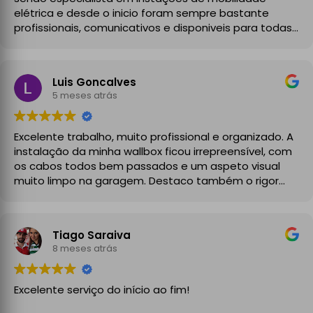
elétrica e desde o inicio foram sempre bastante
profissionais, comunicativos e disponiveis para todas
as minhas dúvidas.
A instalação de tomada reforçada em garagem
Luis Goncalves
partilhada correu na perfeição e nos prazos
5 meses atrás
combinados, sendo que fizeram toda a limpeza e
explicações necessárias. Recomendado
Excelente trabalho, muito profissional e organizado. A
instalação da minha wallbox ficou irrepreensível, com
os cabos todos bem passados e um aspeto visual
muito limpo na garagem. Destaco também o rigor
técnico e burocrático da equipa da GrupoPRO, que
me entregou a Declaração de Conformidade no final,
garantindo toda a segurança e legalidade.
Tiago Saraiva
Recomendo vivamente!
8 meses atrás
Excelente serviço do início ao fim!