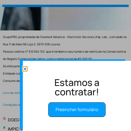
GrupoPRO, propriedade de Greatest Advance – Electronic Services Unip. Lda., com sede na
Rua 11 de Maio N6 Loja 2, 2670-506 Loures.
Pessoa coletiva n° 510 504 132, que é também o seu número de matrícula na Conservatória
do Registo Comercial de Lisboa, com o capital social de €5.000,00.
Só efetuamos entregas em Portugal.
Entidade competente para resolução de conflitos – Centro de Arbitragem de Conflitos de
Estamos a
Consumo de Lisboa.
contratar!
Livro de reclamações electrónico
Condições de Serviço
Preencher formulário
DGEG: Entidade Instaladora EI-2997
IMPIC: Alvará de obras publicas 148147 - PUB