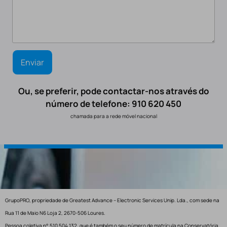
Ou, se preferir, pode contactar-nos através do
número de telefone: 910 620 450
chamada para a rede móvel nacional
GrupoPRO, propriedade de Greatest Advance – Electronic Services Unip. Lda., com sede na
Rua 11 de Maio N6 Loja 2, 2670-506 Loures.
Pessoa coletiva n° 510 504 132, que é também o seu número de matrícula na Conservatória