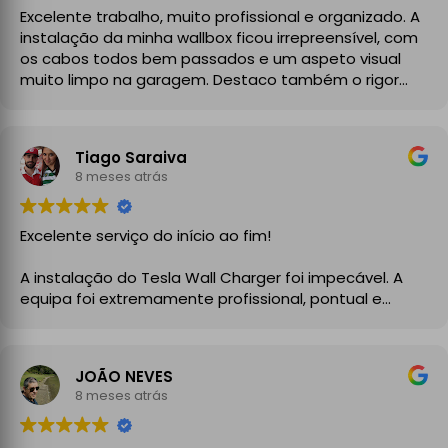
Excelente trabalho, muito profissional e organizado. A
instalação da minha wallbox ficou irrepreensível, com
os cabos todos bem passados e um aspeto visual
muito limpo na garagem. Destaco também o rigor
técnico e burocrático da equipa da GrupoPRO, que
me entregou a Declaração de Conformidade no final,
garantindo toda a segurança e legalidade.
Tiago Saraiva
Recomendo vivamente!
8 meses atrás
Excelente serviço do início ao fim!
A instalação do Tesla Wall Charger foi impecável. A
equipa foi extremamente profissional, pontual e
demonstrou um grande conhecimento técnico desde
o primeiro momento. Explicaram todo o processo com
clareza, aconselharam a melhor solução para a minha
JOÃO NEVES
instalação elétrica e executaram o trabalho com
8 meses atrás
enorme cuidado.
A instalação ficou perfeita, organizada e totalmente