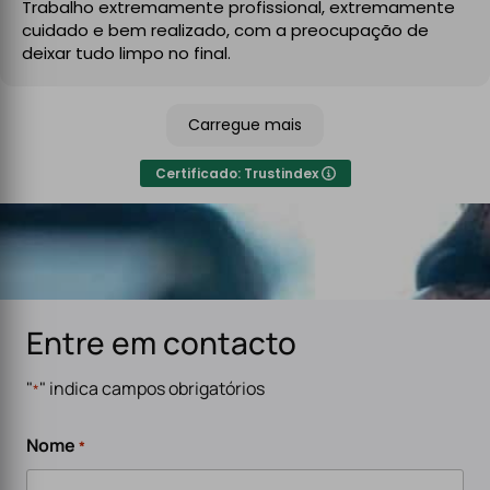
Trabalho extremamente profissional, extremamente
funcional, com atenção aos detalhes e à segurança.
cuidado e bem realizado, com a preocupação de
No final, deixaram tudo limpo e testado, pronto a usar.
deixar tudo limpo no final.
Recomendo sem qualquer hesitação a quem procura
um serviço de eletricidade de confiança,
Carregue mais
especialmente para carregadores de veículos
elétricos. Serviço rápido, eficiente e de alta qualidade.
Certificado: Trustindex
Entre em contacto
"
" indica campos obrigatórios
*
Nome
*