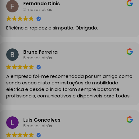
Fernando Dinis
2 meses atrás
Eficiência, rapidez e simpatia. Obrigado.
Bruno Ferreira
5 meses atrás
A empresa foi-me recomendada por um amigo como
sendo especialista em instações de mobilidade
elétrica e desde o inicio foram sempre bastante
profissionais, comunicativos e disponiveis para todas
as minhas dúvidas.
A instalação de tomada reforçada em garagem
Luis Goncalves
partilhada correu na perfeição e nos prazos
5 meses atrás
combinados, sendo que fizeram toda a limpeza e
explicações necessárias. Recomendado