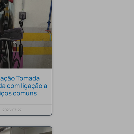
alação Tomada
da com ligação a
viços comuns
2026-07-27