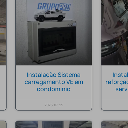
Instalação Sistema
Inst
carregamento VE em
reforça
condominio
ser
2026-07-29