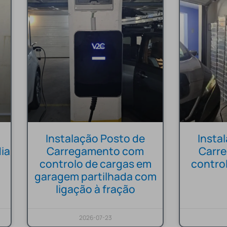
Instalação Posto de
Insta
ia
Carregamento com
Carr
controlo de cargas em
contro
garagem partilhada com
ligação à fração
2026-07-23