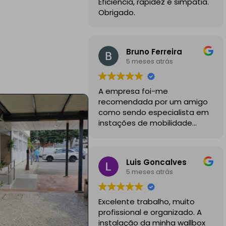
Eficiência, rapidez e simpatia.
Obrigado.
Bruno Ferreira
5 meses atrás
A empresa foi-me
recomendada por um amigo
como sendo especialista em
instações de mobilidade
elétrica e desde o inicio foram
sempre bastante
profissionais, comunicativos e
Luis Goncalves
disponiveis para todas as
5 meses atrás
minhas dúvidas.
A instalação de tomada
Excelente trabalho, muito
reforçada em garagem
profissional e organizado. A
partilhada correu na
instalação da minha wallbox