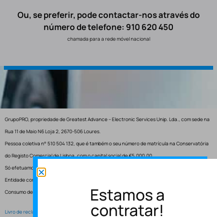
Ou, se preferir, pode contactar-nos através do
número de telefone: 910 620 450
chamada para a rede móvel nacional
GrupoPRO, propriedade de Greatest Advance – Electronic Services Unip. Lda., com sede na
Rua 11 de Maio N6 Loja 2, 2670-506 Loures.
Pessoa coletiva n° 510 504 132, que é também o seu número de matrícula na Conservatória
do Registo Comercial de Lisboa, com o capital social de €5.000,00.
Só efetuamos entregas em Portugal.
Entidade competente para resolução de conflitos – Centro de Arbitragem de Conflitos de
Estamos a
Consumo de Lisboa.
contratar!
Livro de reclamações electrónico