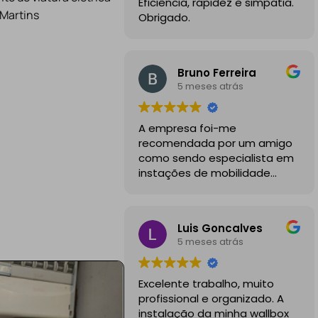
Eficiência, rapidez e simpatia.
 Martins
Obrigado.
Bruno Ferreira
5 meses atrás
A empresa foi-me
recomendada por um amigo
como sendo especialista em
instações de mobilidade
elétrica e desde o inicio foram
sempre bastante
profissionais, comunicativos e
Luis Goncalves
disponiveis para todas as
5 meses atrás
minhas dúvidas.
A instalação de tomada
Excelente trabalho, muito
reforçada em garagem
profissional e organizado. A
partilhada correu na
instalação da minha wallbox