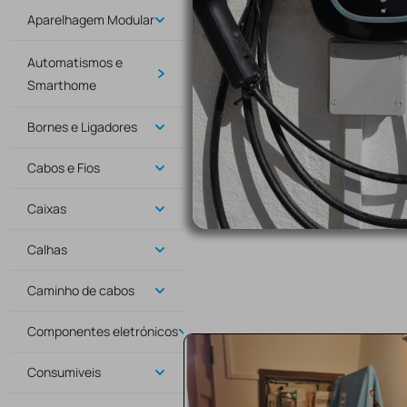
Aparelhagem Modular
Automatismos e
Smarthome
Bornes e Ligadores
Cabos e Fios
Caixas
Calhas
Caminho de cabos
Componentes eletrónicos
Consumiveis