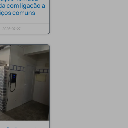
da com ligação a
viços comuns
2026-07-27