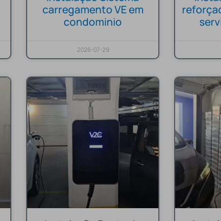
carregamento VE em
reforça
condominio
ser
2026-07-29