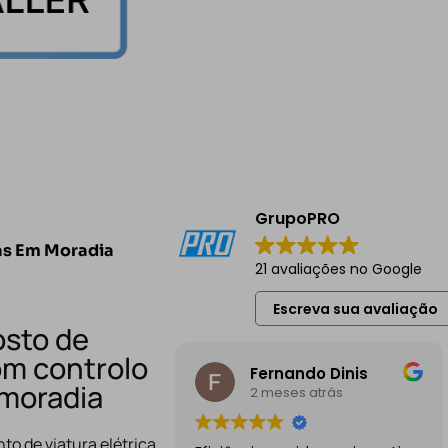
GrupoPRO
as Em Moradia
21 avaliações no Google
Escreva sua avaliação
osto de
m controlo
Fernando Dinis
 moradia
2 meses atrás
to de viatura elétrica