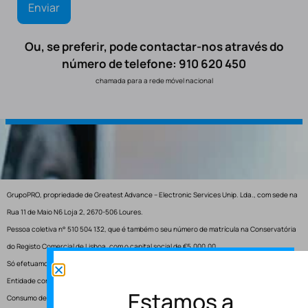
Ou, se preferir, pode contactar-nos através do
número de telefone: 910 620 450
chamada para a rede móvel nacional
GrupoPRO, propriedade de Greatest Advance – Electronic Services Unip. Lda., com sede na
Rua 11 de Maio N6 Loja 2, 2670-506 Loures.
Pessoa coletiva n° 510 504 132, que é também o seu número de matrícula na Conservatória
do Registo Comercial de Lisboa, com o capital social de €5.000,00.
Só efetuamos entregas em Portugal.
Entidade competente para resolução de conflitos – Centro de Arbitragem de Conflitos de
Estamos a
Consumo de Lisboa.