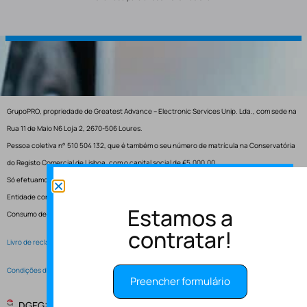
GrupoPRO, propriedade de Greatest Advance – Electronic Services Unip. Lda., com sede na
Rua 11 de Maio N6 Loja 2, 2670-506 Loures.
Pessoa coletiva n° 510 504 132, que é também o seu número de matrícula na Conservatória
do Registo Comercial de Lisboa, com o capital social de €5.000,00.
Só efetuamos entregas em Portugal.
Entidade competente para resolução de conflitos – Centro de Arbitragem de Conflitos de
Estamos a
Consumo de Lisboa.
contratar!
Livro de reclamações electrónico
Condições de Serviço
Preencher formulário
DGEG: Entidade Instaladora EI-2997