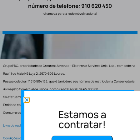
número de telefone: 910 620 450
chamada para a rede móvel nacional
GrupoPRO, propriedade de Greatest Advance – Electronic Services Unip. Lda., com sede na
Rua 11 de Maio N6 Loja 2, 2670-506 Loures.
Pessoa coletiva n° 510 504 132, que é também o seu número de matrícula na Conservatória
do Registo Comercial de Lisboa, com o capital social de €5.000,00.
Só efetuamos entregas em Portugal.
Entidade competente para resolução de conflitos – Centro de Arbitragem de Conflitos de
Estamos a
Consumo de Lisboa.
contratar!
Livro de reclamações electrónico
Condições de Serviço