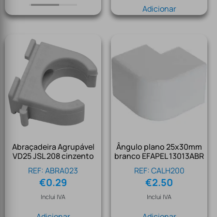
Adicionar
Abraçadeira Agrupável
Ângulo plano 25x30mm
VD25 JSL 208 cinzento
branco EFAPEL 13013ABR
REF: ABRA023
REF: CALH200
€
0.29
€
2.50
Inclui IVA
Inclui IVA
Adicionar
Adicionar