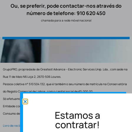
Ou, se preferir, pode contactar-nos através do
número de telefone: 910 620 450
chamada para a rede móvel nacional
GrupoPRO, propriedade de Greatest Advance – Electronic Services Unip. Lda., com sede na
Rua 11 de Maio N6 Loja 2, 2670-506 Loures.
Pessoa coletiva n° 510 504 132, que é também o seu número de matrícula na Conservatória
do Registo Comercial de Lisboa, com o capital social de €5.000,00.
Só efetuamos entregas em Portugal.
Entidade competente para resolução de conflitos – Centro de Arbitragem de Conflitos de
Estamos a
Consumo de Lisboa.
contratar!
Livro de reclamações electrónico