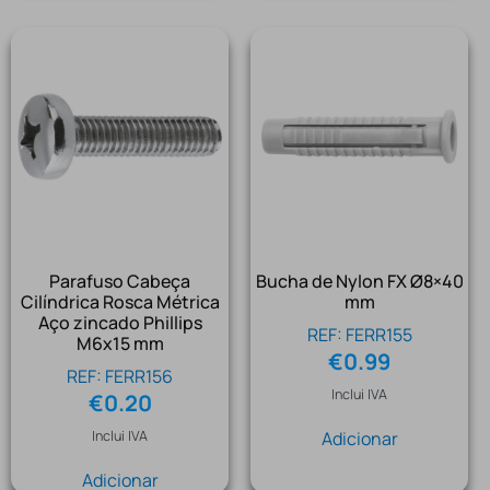
Parafuso Cabeça
Bucha de Nylon FX Ø8×40
Cilíndrica Rosca Métrica
mm
Aço zincado Phillips
REF: FERR155
M6x15 mm
€
0.99
REF: FERR156
Inclui IVA
€
0.20
Inclui IVA
Adicionar
Adicionar