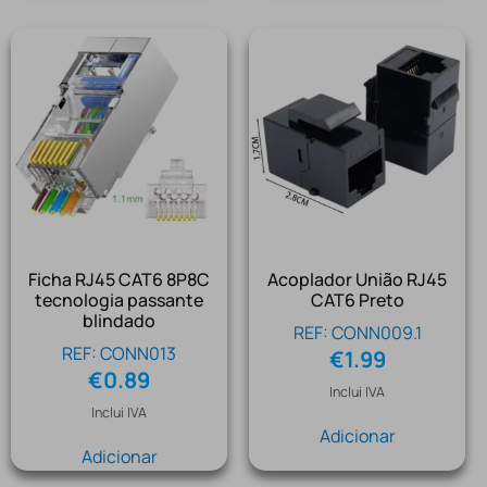
Ficha RJ45 CAT6 8P8C
Acoplador União RJ45
tecnologia passante
CAT6 Preto
blindado
REF: CONN009.1
REF: CONN013
€
1.99
€
0.89
Inclui IVA
Inclui IVA
Adicionar
Adicionar