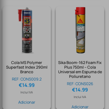
Cola MS Polymer
Sika Boom-162 Foam Fix
Superfast Index 290ml
Plus 750ml – Cola
Branco
Universal em Espuma de
Poliuretano
REF: CONS009.2
REF: CONS026
€
14.99
€
14.99
Inclui IVA
Inclui IVA
Adicionar
Adicionar