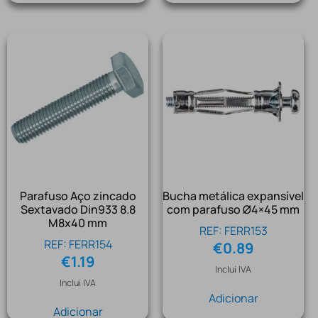
Parafuso Aço zincado
Bucha metálica expansível
Sextavado Din933 8.8
com parafuso Ø4×45 mm
M8x40 mm
REF: FERR153
REF: FERR154
€
0.89
€
1.19
Inclui IVA
Inclui IVA
Adicionar
Adicionar