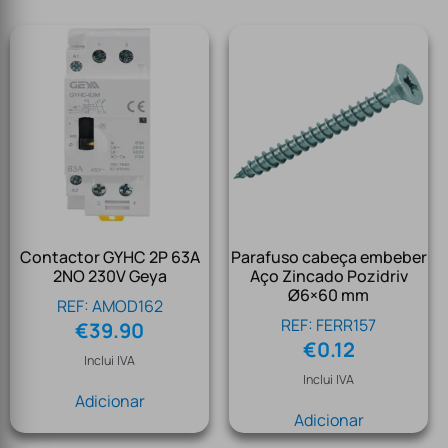
Contactor GYHC 2P 63A
Parafuso cabeça embeber
2NO 230V Geya
Aço Zincado Pozidriv
Ø6×60 mm
REF: AMOD162
REF: FERR157
€
39.90
€
0.12
Inclui IVA
Inclui IVA
Adicionar
Adicionar