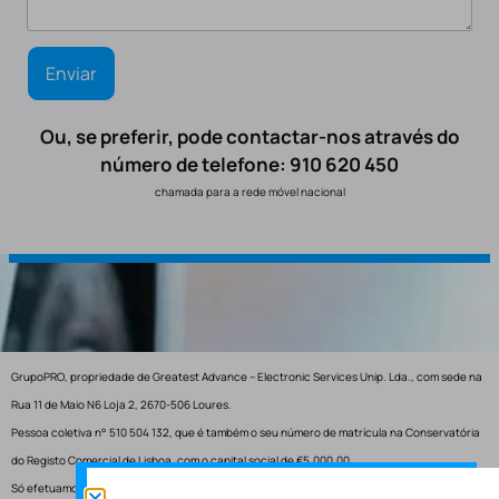
Ou, se preferir, pode contactar-nos através do
número de telefone: 910 620 450
chamada para a rede móvel nacional
GrupoPRO, propriedade de Greatest Advance – Electronic Services Unip. Lda., com sede na
Rua 11 de Maio N6 Loja 2, 2670-506 Loures.
Pessoa coletiva n° 510 504 132, que é também o seu número de matrícula na Conservatória
do Registo Comercial de Lisboa, com o capital social de €5.000,00.
Só efetuamos entregas em Portugal.