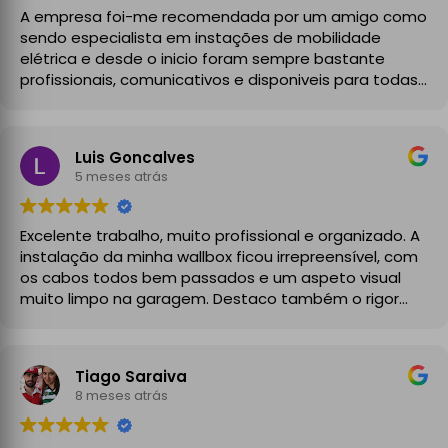
A empresa foi-me recomendada por um amigo como
sendo especialista em instações de mobilidade
elétrica e desde o inicio foram sempre bastante
profissionais, comunicativos e disponiveis para todas
as minhas dúvidas.
A instalação de tomada reforçada em garagem
Luis Goncalves
partilhada correu na perfeição e nos prazos
5 meses atrás
combinados, sendo que fizeram toda a limpeza e
explicações necessárias. Recomendado
Excelente trabalho, muito profissional e organizado. A
instalação da minha wallbox ficou irrepreensível, com
os cabos todos bem passados e um aspeto visual
muito limpo na garagem. Destaco também o rigor
técnico e burocrático da equipa da GrupoPRO, que
me entregou a Declaração de Conformidade no final,
garantindo toda a segurança e legalidade.
Tiago Saraiva
Recomendo vivamente!
8 meses atrás