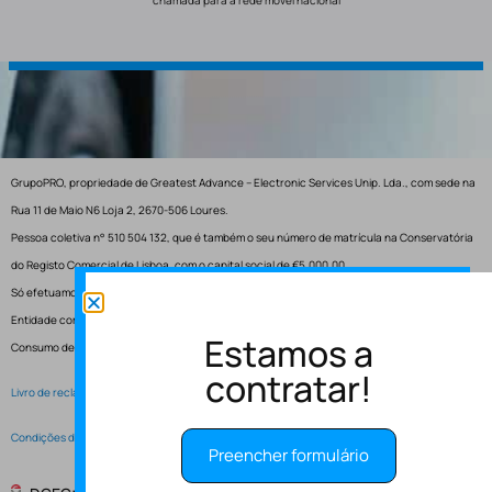
GrupoPRO, propriedade de Greatest Advance – Electronic Services Unip. Lda., com sede na
Rua 11 de Maio N6 Loja 2, 2670-506 Loures.
Pessoa coletiva n° 510 504 132, que é também o seu número de matrícula na Conservatória
do Registo Comercial de Lisboa, com o capital social de €5.000,00.
Só efetuamos entregas em Portugal.
Entidade competente para resolução de conflitos – Centro de Arbitragem de Conflitos de
Estamos a
Consumo de Lisboa.
contratar!
Livro de reclamações electrónico
Condições de Serviço
Preencher formulário