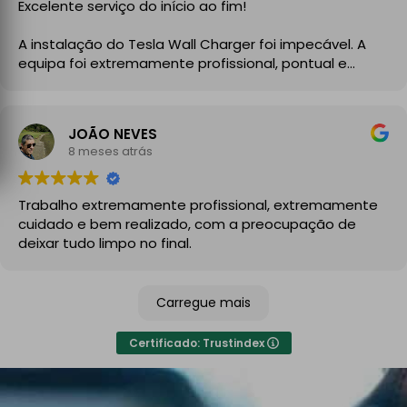
Excelente serviço do início ao fim!
A instalação do Tesla Wall Charger foi impecável. A
equipa foi extremamente profissional, pontual e
demonstrou um grande conhecimento técnico desde
o primeiro momento. Explicaram todo o processo com
clareza, aconselharam a melhor solução para a minha
JOÃO NEVES
instalação elétrica e executaram o trabalho com
8 meses atrás
enorme cuidado.
A instalação ficou perfeita, organizada e totalmente
Trabalho extremamente profissional, extremamente
funcional, com atenção aos detalhes e à segurança.
cuidado e bem realizado, com a preocupação de
No final, deixaram tudo limpo e testado, pronto a usar.
deixar tudo limpo no final.
Recomendo sem qualquer hesitação a quem procura
um serviço de eletricidade de confiança,
Carregue mais
especialmente para carregadores de veículos
elétricos. Serviço rápido, eficiente e de alta qualidade.
Certificado: Trustindex