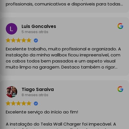
profissionais, comunicativos e disponiveis para todas
as minhas dúvidas.
A instalação de tomada reforçada em garagem
Luis Goncalves
partilhada correu na perfeição e nos prazos
5 meses atrás
combinados, sendo que fizeram toda a limpeza e
explicações necessárias. Recomendado
Excelente trabalho, muito profissional e organizado. A
instalação da minha wallbox ficou irrepreensível, com
os cabos todos bem passados e um aspeto visual
muito limpo na garagem. Destaco também o rigor
técnico e burocrático da equipa da GrupoPRO, que
me entregou a Declaração de Conformidade no final,
garantindo toda a segurança e legalidade.
Tiago Saraiva
Recomendo vivamente!
8 meses atrás
Excelente serviço do início ao fim!
A instalação do Tesla Wall Charger foi impecável. A