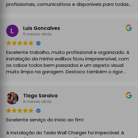
profissionais, comunicativos e disponiveis para todas
as minhas dúvidas.
A instalação de tomada reforçada em garagem
Luis Goncalves
partilhada correu na perfeição e nos prazos
5 meses atrás
combinados, sendo que fizeram toda a limpeza e
explicações necessárias. Recomendado
Excelente trabalho, muito profissional e organizado. A
instalação da minha wallbox ficou irrepreensível, com
os cabos todos bem passados e um aspeto visual
muito limpo na garagem. Destaco também o rigor
técnico e burocrático da equipa da GrupoPRO, que
me entregou a Declaração de Conformidade no final,
garantindo toda a segurança e legalidade.
Tiago Saraiva
Recomendo vivamente!
8 meses atrás
Excelente serviço do início ao fim!
A instalação do Tesla Wall Charger foi impecável. A