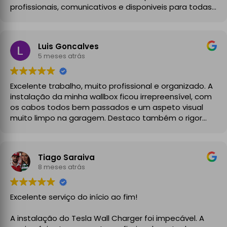
profissionais, comunicativos e disponiveis para todas
as minhas dúvidas.
A instalação de tomada reforçada em garagem
Luis Goncalves
partilhada correu na perfeição e nos prazos
5 meses atrás
combinados, sendo que fizeram toda a limpeza e
explicações necessárias. Recomendado
Excelente trabalho, muito profissional e organizado. A
instalação da minha wallbox ficou irrepreensível, com
os cabos todos bem passados e um aspeto visual
muito limpo na garagem. Destaco também o rigor
técnico e burocrático da equipa da GrupoPRO, que
me entregou a Declaração de Conformidade no final,
garantindo toda a segurança e legalidade.
Tiago Saraiva
Recomendo vivamente!
8 meses atrás
Excelente serviço do início ao fim!
A instalação do Tesla Wall Charger foi impecável. A