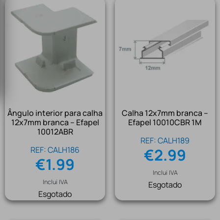
Ângulo interior para calha
Calha 12x7mm branca –
12x7mm branca – Efapel
Efapel 10010CBR 1M
10012ABR
REF: CALH189
REF: CALH186
€
2.99
€
1.99
Inclui IVA
Inclui IVA
Esgotado
Esgotado