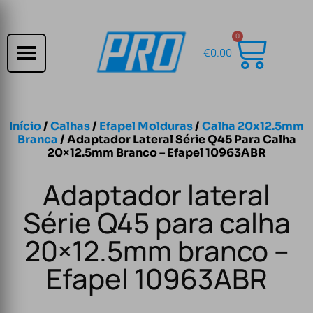
0
€
0.00
Início
/
Calhas
/
Efapel Molduras
/
Calha 20x12.5mm
Branca
/ Adaptador Lateral Série Q45 Para Calha
20×12.5mm Branco – Efapel 10963ABR
Adaptador lateral
Série Q45 para calha
20×12.5mm branco –
Efapel 10963ABR